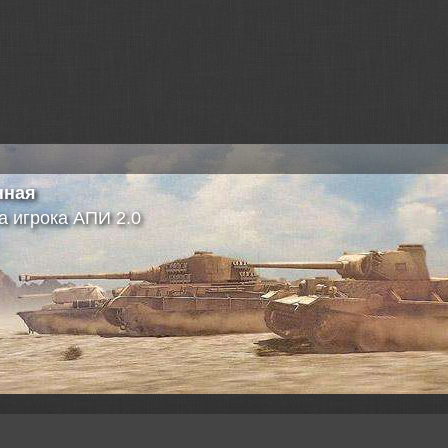
ие
 версий игры