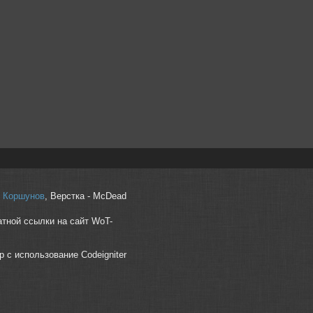
r" Коршунов
, Верстка - McDead
атной ссылки на сайт WoT-
p с использование Codeigniter