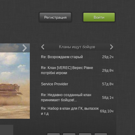
Регистрация
Войти
Кланы ищут бойцов
churchill50
Re: Возрождаем старый
29д 2ч
tank just s..
Re: Клан [VEREC] Верес Рівне
churchill5
29д 8ч
потрібні игроки
when ?
churchill50
Service Provider
57д 8ч
tank just s..
Re: Недавно созданный клан
churchill5
58д 1ч
принимает бойцов!...
unnormally 
Re: Набор в клан для ГК, вылазок
69д 10ч
Einzelgan
и т.д