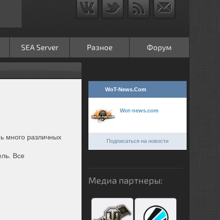
SEA Server
Разное
Форум
WoT-News.Com
Wot-news.com
нь много различных
Подписаться на новости
ль. Все
Медиа партнеры: