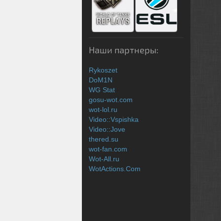
Наши партнеры:
Rykoszet
DoM1N
WG Stat
gosu-wot.com
wot-lol.ru
Video::Vspishka
Video::Jove
thered.su
wot-fan.com
Wot-All.ru
WotActions.Com