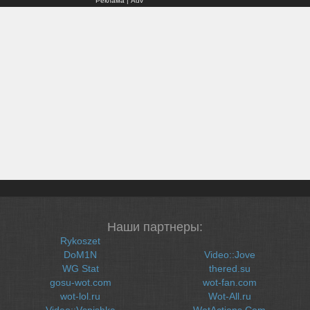
Реклама | Adv
Наши партнеры:
Rykoszet
DoM1N
Video::Jove
WG Stat
thered.su
gosu-wot.com
wot-fan.com
wot-lol.ru
Wot-All.ru