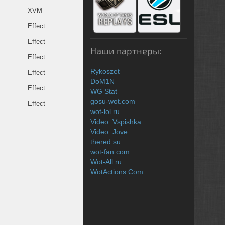
XVM
Effect
Effect
Наши партнеры:
Effect
Rykoszet
Effect
DoM1N
Effect
WG Stat
gosu-wot.com
Effect
wot-lol.ru
Video::Vspishka
Video::Jove
thered.su
wot-fan.com
Wot-All.ru
WotActions.Com