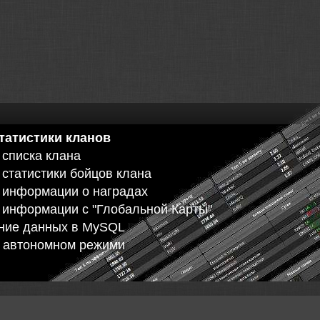
татистики кланов
а списка клана
а статистики бойцов клана
а информации о наградах
и информации с "Глобальной Карты"
ение данных в MySQL
в автономном режими