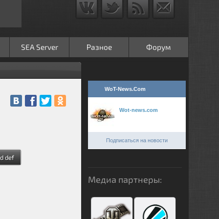
SEA Server
Разное
Форум
WoT-News.Com
Wot-news.com
Подписаться на новости
d def
Медиа партнеры: