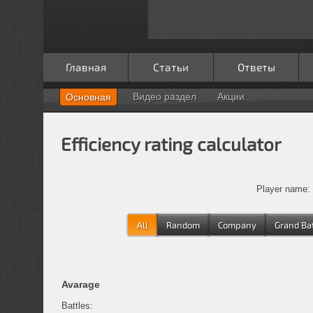
Главная
Статьи
Ответы
Видео раздел
Акции
Основная
Efficiency rating calculator
Player nam
All
Random
Company
Grand Ba
Avarage
Battles: