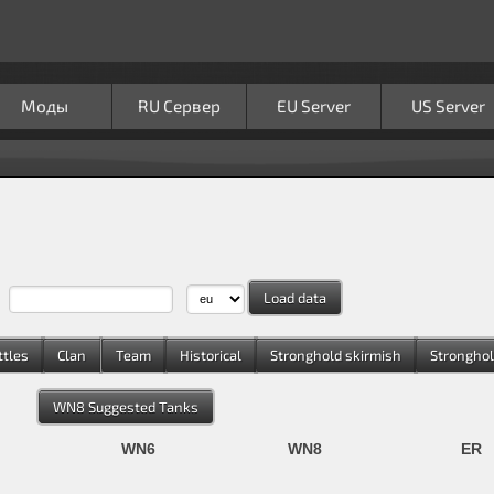
Моды
RU Сервер
EU Server
US Server
e:
ttles
Clan
Team
Historical
Stronghold skirmish
Stronghol
WN8 Suggested Tanks
WN6
WN8
ER