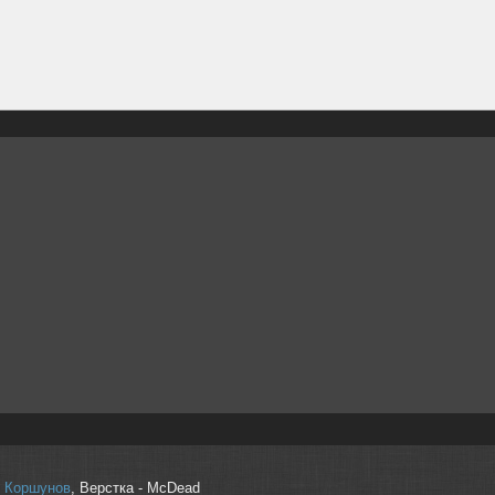
r" Коршунов
, Верстка - McDead