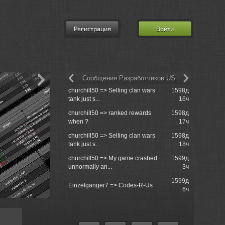
Регистрация
Войти
Сообщения Разработчиков US
churchill50 => Selling clan wars
1598д
Grenoli =>
tank just s...
16ч
разработч
churchill50 => ranked rewards
1598д
Grenoli =>
when ?
17ч
разработч
churchill50 => Selling clan wars
1598д
Grenoli =>
tank just s...
18ч
братство
churchill50 => My game crashed
1599д
Grenoli =>
unnormally an...
3ч
братство
1599д
Grenoli => 
Einzelganger7 => Codes-R-Us
6ч
реплеями