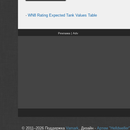
-
WN8 Rating Expected Tank Values Table
Реклама | Adv
© 2011–2026 Поддержка
Vamark
, Дизайн -
Артем "Helldwelle