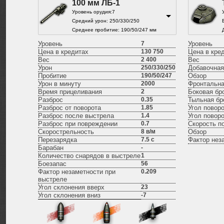
100 мм ЛБ-1
Уровень орудия:7
Средний урон: 250/330/250
Среднее пробитие: 190/50/247 мм
Уровень
7
Уровень
Цена в кредитах
130 750
Цена в кре
Вес
2 400
Вес
Урон
250/330/250
Добавочная
Пробитие
190/50/247
Обзор
Урон в минуту
2000
Фронтальна
Время прицеливания
2
Боковая бр
Разброс
0.35
Тыльная бр
Разброс от поворота
1.85
Угол повор
Разброс после выстрела
1.4
Угол повор
Разброс при повреждении
0.7
Скорость п
Скорострельность
8
в/м
Обзор
Перезарядка
7.5
с
Фактор нез
Барабан
-
Количество снарядов в выстреле
1
Боезапас
56
Фактор незаметности при
0.209
выстреле
Угол склонения вверх
23
Угол склонения вниз
-7