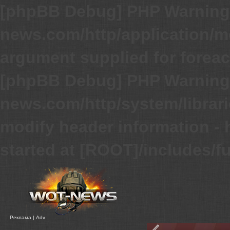
[phpBB Debug] PHP Warning
news.com/http/application/m
argument supplied for foreac
[phpBB Debug] PHP Warning
news.com/http/system/librar
modify header information - 
started at [ROOT]/includes/f
Реклама | Adv