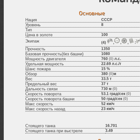
Основные
Нация
СССР
Уровень
8
Тип
Цена в золоте
100
Экипаж
(
4
)
,
,
,
:
Прочность
1350
Базовая прочность(без башни)
1080
Мощность двигателя
760
(0)
л.с.
Удельная мощность
22.69
л.с./т
Шанс пожара
15
%
Обзор
380
(0)
м
Вес
33.5
т
Предельный вес
37
т
Дальность связи
730
м
(0)
Скорость поворота
53.1
град/сек
(0)
Скорость поворота башни
50
град/сек
(0)
Макс скорость
52
км/ч
Макс скорость назад
23
км/ч
Стоящего танка
16.701
Стоящего танка при выстреле
3.49