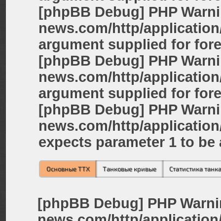
[phpBB Debug] PHP Warn
news.com/http/applicatio
argument supplied for fore
[phpBB Debug] PHP Warn
news.com/http/application
argument supplied for fore
[phpBB Debug] PHP Warn
news.com/http/application
expects parameter 1 to be a
Основные ТТХ
Танковые кривые
Статистика танк
[phpBB Debug] PHP Warni
news.com/http/application