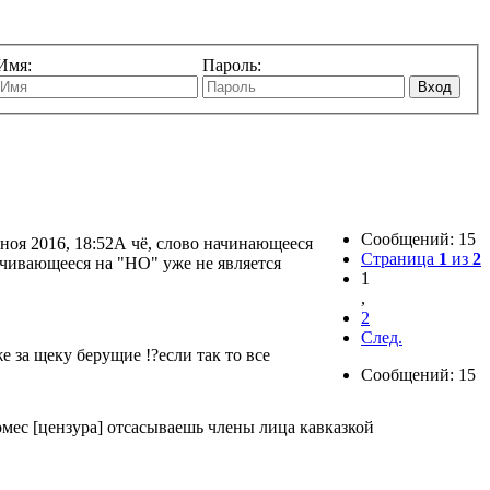
Имя:
Пароль:
Вход
Сообщений: 15
 ноя 2016, 18:52
А чё, слово начинающееся
Страница
1
из
2
нчивающееся на "НО" уже не является
1
,
2
След.
 за щеку берущие !?если так то все
Сообщений: 15
омес [цензура] отсасываешь члены лица кавказкой