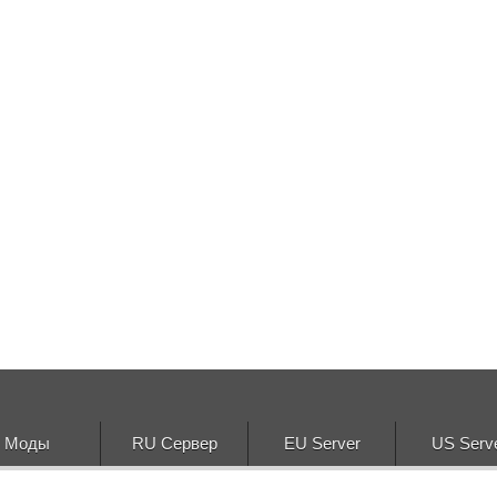
Моды
RU Сервер
EU Server
US Serv