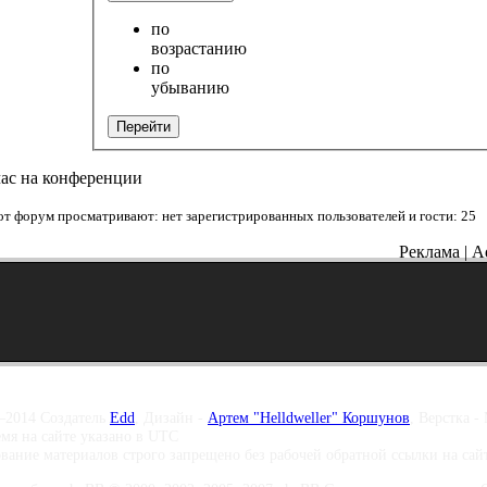
по
возрастанию
по
убыванию
Перейти
час на конференции
от форум просматривают: нет зарегистрированных пользователей и гости: 25
Реклама | A
–2014 Создатель
Edd
, Дизайн -
Артем "Helldweller" Коршунов
, Верстка -
емя на сайте указано в UTC
вание материалов строго запрещено без рабочей обратной ссылки на са