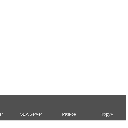
er
SEA Server
Разное
Форум