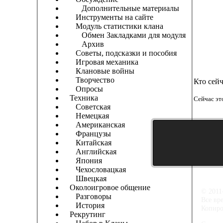
Дополнительные материалы
Инструменты на сайте
Модуль статистики клана
Обмен Закладками для модуля
Архив
Советы, подсказки и пособия
Игровая механика
Клановые войны
Творчество
Кто сей
Опросы
Техника
Сейчас эт
Советская
Немецкая
Американская
Французы
Китайская
Английская
Япония
Чехословацкая
Швецкая
Околоигровое общение
© 2011
Разговоры
Все вр
История
Копиро
Рекрутинг