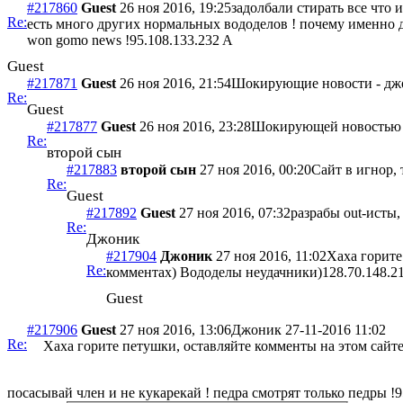
#217860
Guest
26 ноя 2016, 19:25
задолбали стирать все что 
Re:
есть много других нормальных вододелов ! почему именно дж
won gomo news !
95.108.133.232 A
Guest
#217871
Guest
26 ноя 2016, 21:54
Шокирующие новости - дж
Re:
Guest
#217877
Guest
26 ноя 2016, 23:28
Шокирующей новостью бу
Re:
второй сын
#217883
второй сын
27 ноя 2016, 00:20
Сайт в игнор, 
Re:
Guest
#217892
Guest
27 ноя 2016, 07:32
разрабы out-исты,
Re:
Джоник
#217904
Джоник
27 ноя 2016, 11:02
Хаха горите
Re:
комментах) Вододелы неудачники)
128.70.148.2
Guest
#217906
Guest
27 ноя 2016, 13:06
Джоник 27-11-2016 11:02
Re:
Хаха горите петушки, оставляйте комменты на этом сайте
посасывай член и не кукарекай ! педра смотрят только педры !
9