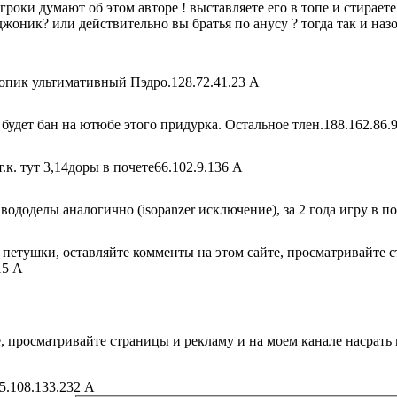
игроки думают об этом авторе ! выставляете его в топе и стираете
оник? или действительно вы братья по анусу ? тогда так и назо
опик ультимативный Пэдро.
128.72.41.23 A
дет бан на ютюбе этого придурка. Остальное тлен.
188.162.86.
т.к. тут 3,14доры в почете
66.102.9.136 A
 вододелы аналогично (isopanzer исключение), за 2 года игру в п
 петушки, оставляйте комменты на этом сайте, просматривайте с
15 A
, просматривайте страницы и рекламу и на моем канале насрать
5.108.133.232 A