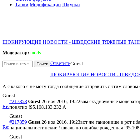
Танки
Модификации
Шкурки
ШОКИРУЮЩИЕ НОВОСТИ - ШВЕДСКИЕ ТЯЖЕЛЫЕ ТАНКИ Н
Модератор:
mods
Ответить
Guest
Поиск
ШОКИРУЮЩИЕ НОВОСТИ - ШВЕДСКИЕ
А с какого я не могу тогда сообщение отправить с этим словом
Guest
#217858
Guest
26 ноя 2016, 19:22
вам скудноумные модераторы
Re:
понятно !
95.108.133.232 A
Guest
#217859
Guest
26 ноя 2016, 19:23
вот же гандонище в рот иб
Re:
национальностинские ! шваль по ошибке рожденная !
95.108
Guest