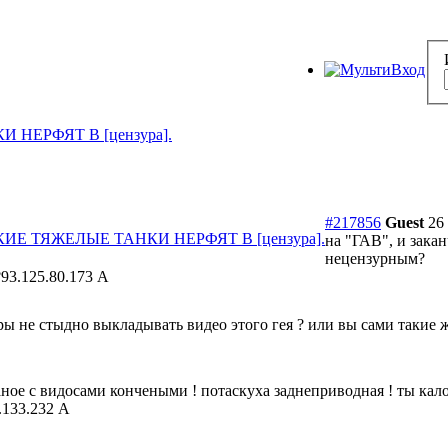
ЕРФЯТ В [цензура].
#217856
Guest
26
 ТЯЖЕЛЫЕ ТАНКИ НЕРФЯТ В [цензура].
на "ГАВ", и зака
нецензурным?
?
93.125.80.173 A
 не стыдно выкладывать видео этого гея ? или вы сами такие же
аное с видосами кончеными ! потаскуха заднеприводная ! ты кал
.133.232 A