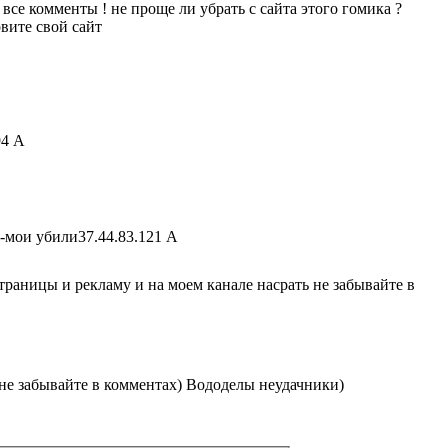
 все комменты ! не проще ли убрать с сайта этого гомика ?
вите свой сайт
94 A
o-мои убили
37.44.83.121 A
траницы и рекламу и на моем канале насрать не забывайте в
 не забывайте в комментах) Вододелы неудачники)