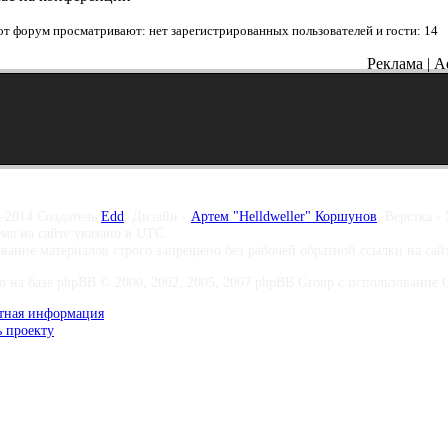
от форум просматривают: нет зарегистрированных пользователей и гости: 14
Реклама | A
–2014 Создатель
Edd
, Дизайн -
Артем "Helldweller" Коршунов
, Верстка -
емя на сайте указано в UTC
вание материалов строго запрещено без рабочей обратной ссылки на са
о на базе phpBB © 2000, 2002, 2005, 2007 phpBB Group с использование Co
тная информация
 проекту