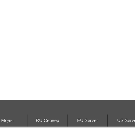
Моды
RU Сервер
EU Server
US Serv