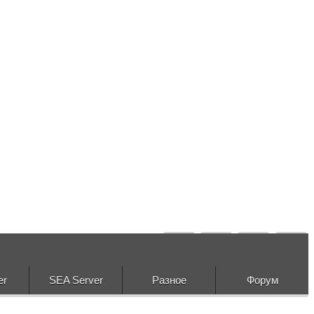
er
SEA Server
Разное
Форум