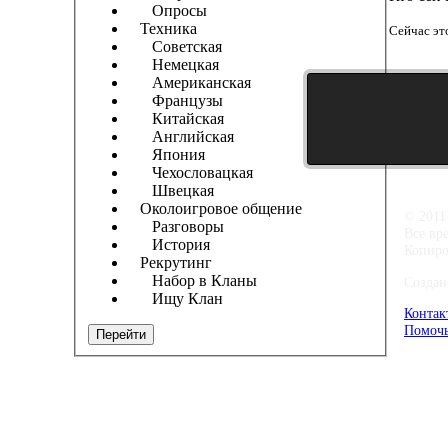
Опросы
Техника
Сейчас эт
Советская
Немецкая
Американская
Французы
Китайская
Английская
Япония
Чехословацкая
Швецкая
Околоигровое общение
© 2011
Разговоры
Все вр
История
Копиро
Рекрутинг
Набор в Кланы
Создан
Ищу Клан
Контак
Помочь
Перейти