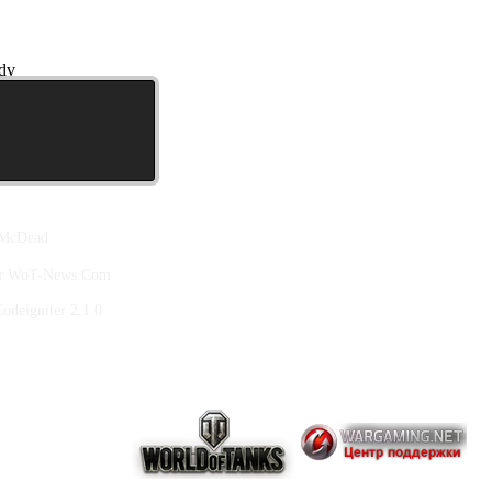
dv
 McDead
йт WoT-News.Com
deigniter 2.1.0