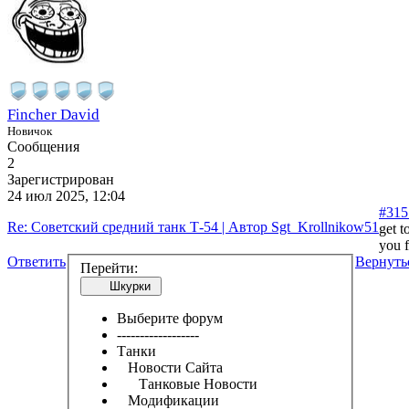
Fincher David
Новичок
Сообщения
2
Зарегистрирован
24 июл 2025, 12:04
#315
Re: Советский средний танк Т-54 | Автор Sgt_Krollnikow51
get t
you f
Ответить
Вернуть
Перейти:
Шкурки
Выберите форум
------------------
Танки
Новости Сайта
Танковые Новости
Модификации