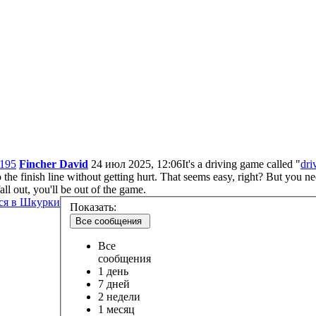
195
Fincher David
24 июл 2025, 12:06
It's a driving game called "
dri
o the finish line without getting hurt. That seems easy, right? But you n
all out, you'll be out of the game.
ся в Шкурки
Показать:
Все сообщения
Все
сообщения
1 день
7 дней
2 недели
1 месяц