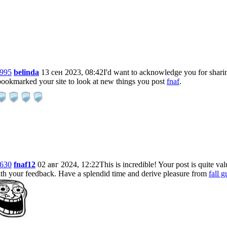
995
belinda
13 сен 2023, 08:42
I'd want to acknowledge you for sharing
bookmarked your site to look at new things you post
fnaf
.
630
fnaf12
02 авг 2024, 12:22
This is incredible! Your post is quite va
th your feedback. Have a splendid time and derive pleasure from
fall g