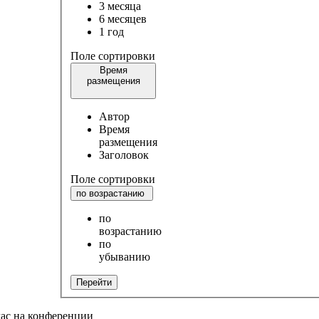
3 месяца
6 месяцев
1 год
Поле сортировки
Время
размещения
Автор
Время
размещения
Заголовок
Поле сортировки
по возрастанию
по
возрастанию
по
убыванию
Перейти
час на конференции