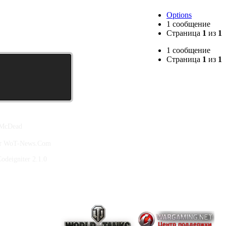
Options
1 сообщение
Страница
1
из
1
1 сообщение
Страница
1
из
1
 McDead
йт WoT-News.Com
deigniter 2.1.0