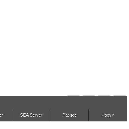
er
SEA Server
Разное
Форум