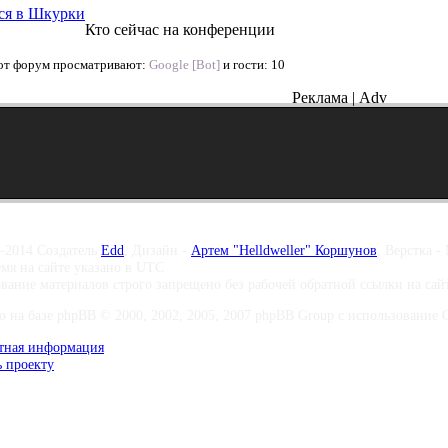
ся в Шкурки
Кто сейчас на конференции
от форум просматривают:
Google [Bot]
и гости: 10
Реклама | Adv
–2014 Создатель
Edd
, Дизайн -
Артем "Helldweller" Коршунов
, Верстка -
емя на сайте указано в UTC
вание материалов строго запрещено без рабочей обратной ссылки на са
о на базе phpBB © 2000, 2002, 2005, 2007 phpBB Group с использование Co
тная информация
 проекту