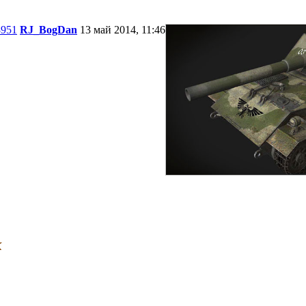
8951
RJ_BogDan
13 май 2014, 11:46
к