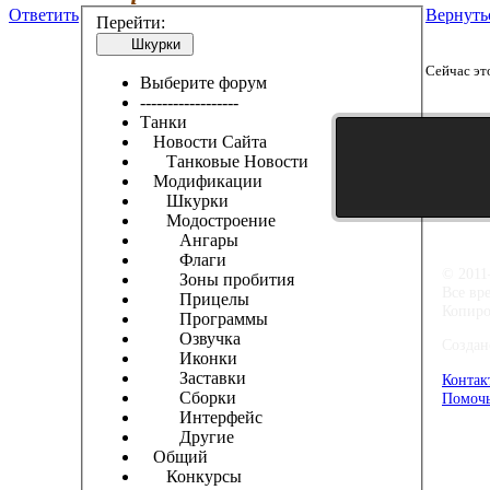
Ответить
Вернуть
Перейти:
Шкурки
Сейчас эт
Выберите форум
------------------
Танки
Новости Сайта
Танковые Новости
Модификации
Шкурки
Модостроение
Ангары
Флаги
© 2011
Зоны пробития
Все вр
Прицелы
Копиро
Программы
Озвучка
Создан
Иконки
Заставки
Контак
Сборки
Помочь
Интерфейс
Другие
Общий
Конкурсы