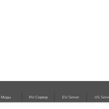
Моды
RU Сервер
EU Server
US Serv