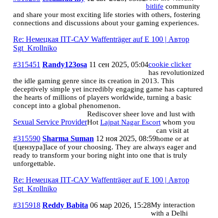
bitlife
community
and share your most exciting life stories with others, fostering
connections and discussions about your gaming experiences.
Re: Немецкая ПТ-САУ Waffenträger auf E 100 | Автор
Sgt_Krollniko
#315451
Randy123osa
11 сен 2025, 05:04
cookie clicker
has revolutionized
the idle gaming genre since its creation in 2013. This
deceptively simple yet incredibly engaging game has captured
the hearts of millions of players worldwide, turning a basic
concept into a global phenomenon.
Rediscover sheer love and lust with
Sexual Service Provider
Hot
Lajpat Nagar Escort
whom you
can visit at
#315590
Sharma Suman
12 ноя 2025, 08:59
home or at
t[цензура]lace of your choosing. They are always eager and
ready to transform your boring night into one that is truly
unforgettable.
Re: Немецкая ПТ-САУ Waffenträger auf E 100 | Автор
Sgt_Krollniko
#315918
Reddy Babita
06 мар 2026, 15:28
My interaction
with a Delhi