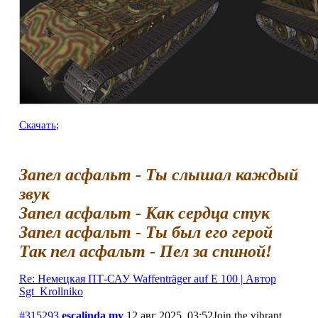
Скачать
;
Запел асфальт - Ты слышал каждый
звук
Запел асфальт - Как сердца стук
Запел асфальт - Ты был его герой
Так пел асфальт - Пел за спиной!
Re: Немецкая ПТ-САУ Waffenträger auf E 100 | Автор
Sgt_Krollniko
#315293
escalinda my
12 авг 2025, 03:52
Join the vibrant