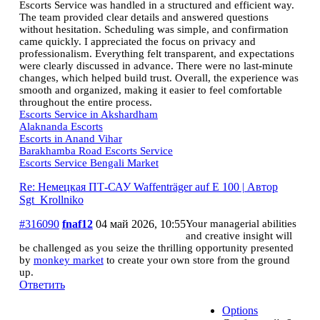
Escorts Service was handled in a structured and efficient way.
The team provided clear details and answered questions
without hesitation. Scheduling was simple, and confirmation
came quickly. I appreciated the focus on privacy and
professionalism. Everything felt transparent, and expectations
were clearly discussed in advance. There were no last-minute
changes, which helped build trust. Overall, the experience was
smooth and organized, making it easier to feel comfortable
throughout the entire process.
Escorts Service in Akshardham
Alaknanda Escorts
Escorts in Anand Vihar
Barakhamba Road Escorts Service
Escorts Service Bengali Market
Re: Немецкая ПТ-САУ Waffenträger auf E 100 | Автор
Sgt_Krollniko
#316090
fnaf12
04 май 2026, 10:55
Your managerial abilities
and creative insight will
be challenged as you seize the thrilling opportunity presented
by
monkey market
to create your own store from the ground
up.
Ответить
Options