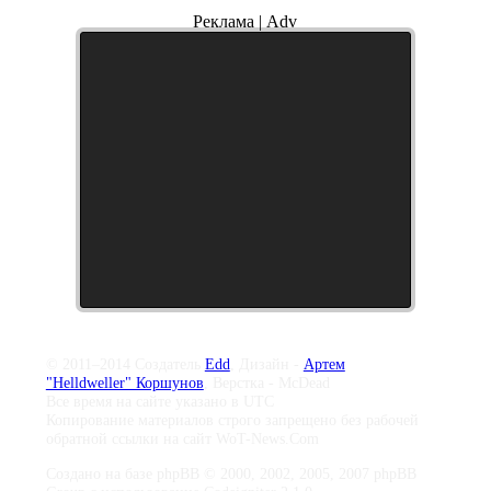
Реклама | Adv
© 2011–2014 Создатель
Edd
, Дизайн -
Артем
"Helldweller" Коршунов
, Верстка - McDead
Все время на сайте указано в UTC
Копирование материалов строго запрещено без рабочей
обратной ссылки на сайт WoT-News.Com
Создано на базе phpBB © 2000, 2002, 2005, 2007 phpBB