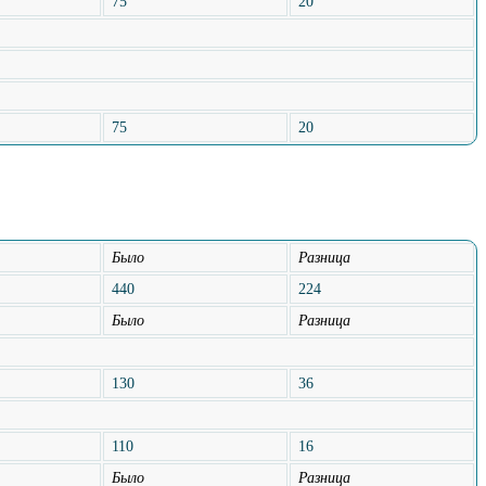
75
20
75
20
Было
Разница
440
224
Было
Разница
130
36
110
16
Было
Разница