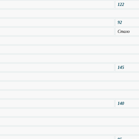
122
92
Стало
145
140