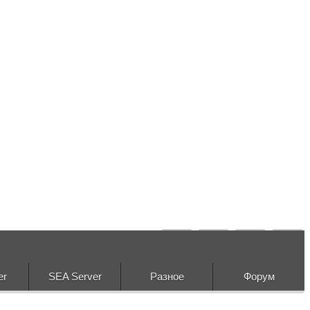
er
SEA Server
Разное
Форум