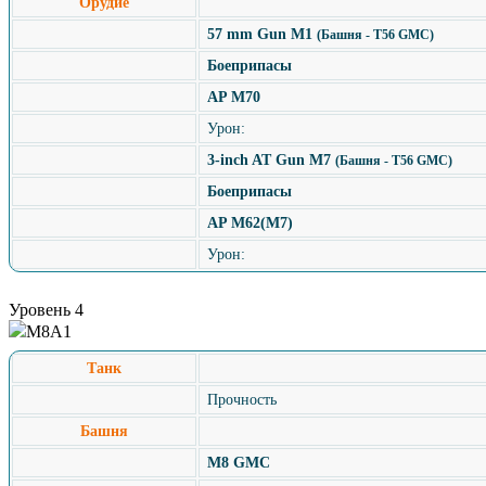
Орудие
57 mm Gun M1
(Башня - T56 GMC)
Боеприпасы
AP M70
Урон:
3-inch AT Gun M7
(Башня - T56 GMC)
Боеприпасы
AP M62(M7)
Урон:
Уровень 4
M8A1
Танк
Прочность
Башня
M8 GMC