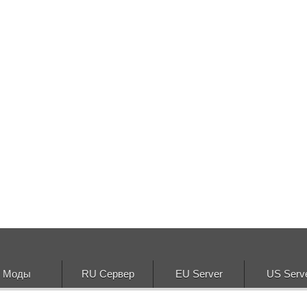
Моды
RU Сервер
EU Server
US Serv