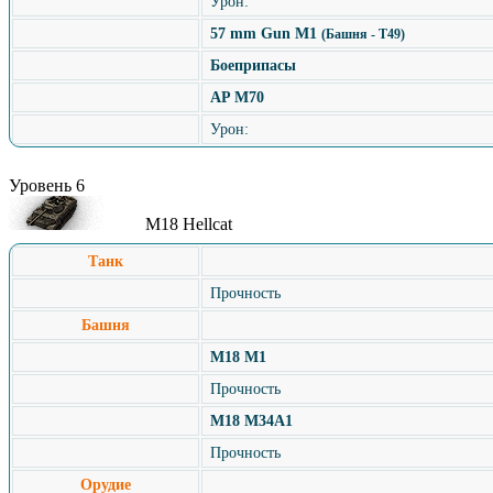
Урон:
57 mm Gun M1
(Башня - T49)
Боеприпасы
AP M70
Урон:
Уровень 6
M18 Hellcat
Танк
Прочность
Башня
M18 M1
Прочность
M18 M34A1
Прочность
Орудие