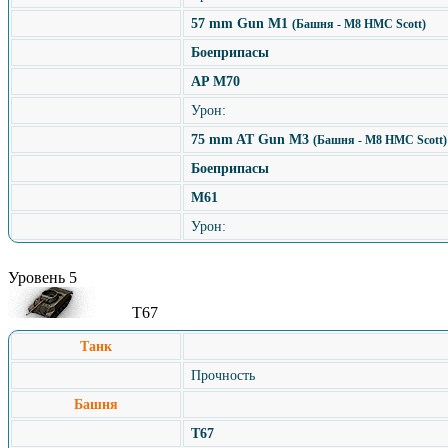
57 mm Gun M1
(Башня - M8 HMC Scott)
Боеприпасы
AP M70
Урон:
75 mm AT Gun M3
(Башня - M8 HMC Scott)
Боеприпасы
M61
Урон:
Уровень 5
T67
Танк
Прочность
Башня
T67