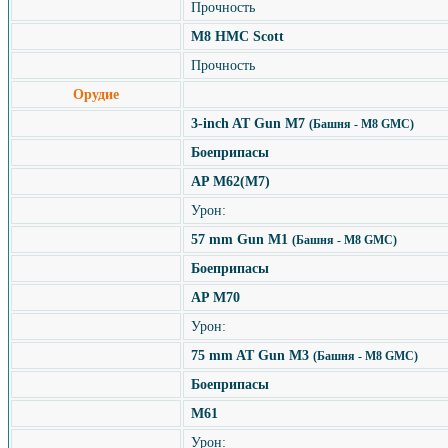
Прочность
M8 HMC Scott
Прочность
Орудие
3-inch AT Gun M7
(Башня - M8 GMC)
Боеприпасы
AP M62(M7)
Урон:
57 mm Gun M1
(Башня - M8 GMC)
Боеприпасы
AP M70
Урон:
75 mm AT Gun M3
(Башня - M8 GMC)
Боеприпасы
M61
Урон: