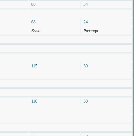
88
34
68
24
Было
Разница
115
30
110
30