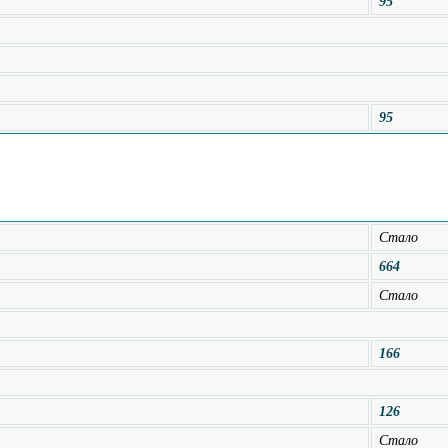
95
95
Стало
664
Стало
166
126
Стало