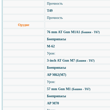
Прочность
T49
Прочность
Орудие
76 mm AT Gun M1A1
(Башня - T67)
Боеприпасы
М-62
Урон:
3-inch AT Gun M7
(Башня - T67)
Боеприпасы
AP M62(M7)
Урон:
57 mm Gun M1
(Башня - T67)
Боеприпасы
AP M70