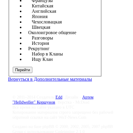
Французы
Китайская
Английская
Япония
Чехословацкая
Швецкая
Околоигровое общение
Разговоры
История
Рекрутинг
Набор в Кланы
Ищу Клан
Перейти
Вернуться в Дополнительные материалы
© 2011–2014 Создатель
Edd
, Дизайн -
Артем
"Helldweller" Коршунов
, Верстка - McDead
Все время на сайте указано в UTC
Копирование материалов строго запрещено без рабочей
обратной ссылки на сайт WoT-News.Com
Создано на базе phpBB © 2000, 2002, 2005, 2007 phpBB
Group с использование Codeigniter 2.1.0