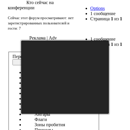
Кто сейчас на
конференции
Options
1 сообщение
Сейчас этот форум просматривают: нет
Страница
1
из
1
зарегистрированных пользователей и
гости: 7
Реклама | Adv
1 сообщение
Страница
1
из
1
Перейти:
Дополнительные материалы
Выберите форум
------------------
Танки
Новости Сайта
Танковые Новости
Модификации
Шкурки
Модостроение
Ангары
Флаги
Зоны пробития
Прицелы