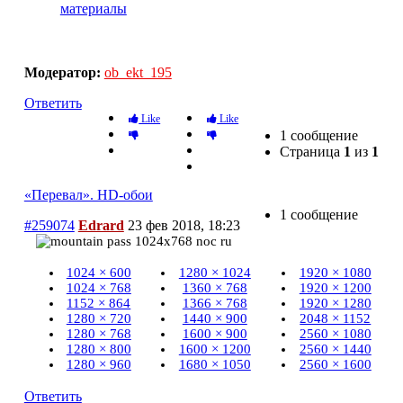
материалы
«Перевал». HD-обои
Модератор:
ob_ekt_195
Ответить
Like
Like
1 сообщение
Страница
1
из
1
«Перевал». HD-обои
1 сообщение
#259074
Edrard
23 фев 2018, 18:23
1024 × 600
1280 × 1024
1920 × 1080
1024 × 768
1360 × 768
1920 × 1200
1152 × 864
1366 × 768
1920 × 1280
1280 × 720
1440 × 900
2048 × 1152
1280 × 768
1600 × 900
2560 × 1080
1280 × 800
1600 × 1200
2560 × 1440
1280 × 960
1680 × 1050
2560 × 1600
Ответить