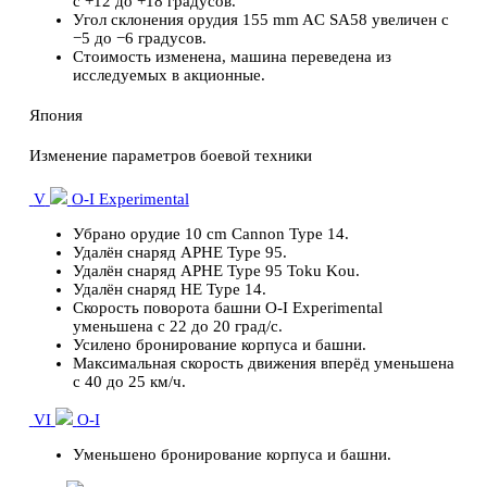
с +12 до +18 градусов.
Угол склонения орудия 155 mm AC SA58 увеличен с
−5 до −6 градусов.
Стоимость изменена, машина переведена из
исследуемых в акционные.
Япония
Изменение параметров боевой техники
V
O-I Experimental
Убрано орудие 10 cm Cannon Type 14.
Удалён снаряд APHE Type 95.
Удалён снаряд APHE Type 95 Toku Kou.
Удалён снаряд HE Type 14.
Скорость поворота башни O-I Experimental
уменьшена с 22 до 20 град/с.
Усилено бронирование корпуса и башни.
Максимальная скорость движения вперёд уменьшена
с 40 до 25 км/ч.
VI
O-I
Уменьшено бронирование корпуса и башни.