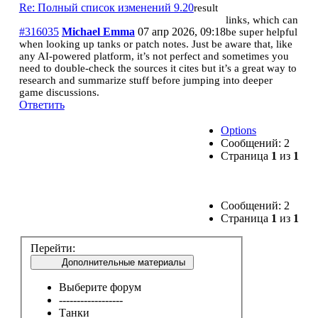
Re: Полный список изменений 9.20
result
links, which can
#316035
Michael Emma
07 апр 2026, 09:18
be super helpful
when looking up tanks or patch notes. Just be aware that, like
any AI‑powered platform, it’s not perfect and sometimes you
need to double‑check the sources it cites but it’s a great way to
research and summarize stuff before jumping into deeper
game discussions.
Ответить
Options
Сообщений: 2
Страница
1
из
1
Сообщений: 2
Страница
1
из
1
Перейти:
Дополнительные материалы
Выберите форум
------------------
Танки