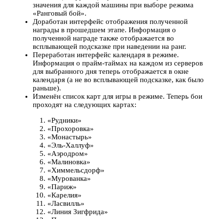
значения для каждой машины при выборе режима
«Ранговый бой».
Доработан интерфейс отображения полученной
награды в прошедшем этапе. Информация о
полученной награде также отображается во
всплывающей подсказке при наведении на ранг.
Переработан интерфейс календаря в режиме.
Информация о прайм-таймах на каждом из серверов
для выбранного дня теперь отображается в окне
календаря (а не во всплывающей подсказке, как было
раньше).
Изменён список карт для игры в режиме. Теперь бои
проходят на следующих картах:
«Рудники»
«Прохоровка»
«Монастырь»
«Эль-Халлуф»
«Аэродром»
«Малиновка»
«Химмельсдорф»
«Мурованка»
«Париж»
«Карелия»
«Ласвилль»
«Линия Зигфрида»