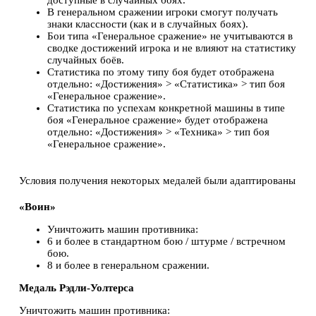
доступные в случайных боях.
В генеральном сражении игроки смогут получать
знаки классности (как и в случайных боях).
Бои типа «Генеральное сражение» не учитываются в
сводке достижений игрока и не влияют на статистику
случайных боёв.
Статистика по этому типу боя будет отображена
отдельно: «Достижения» > «Статистика» > тип боя
«Генеральное сражение».
Статистика по успехам конкретной машины в типе
боя «Генеральное сражение» будет отображена
отдельно: «Достижения» > «Техника» > тип боя
«Генеральное сражение».
Условия получения некоторых медалей были адаптированы
«Воин»
Уничтожить машин противника:
6 и более в стандартном бою / штурме / встречном
бою.
8 и более в генеральном сражении.
Медаль Рэдли-Уолтерса
Уничтожить машин противника: