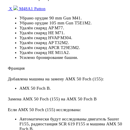
X
M48A1 Patton
Убрано орудие 90 mm Gun M41.
Убрано орудие 105 mm Gun T5E1M2.
Удалён снаряд AP M77.
Удалён снаряд HE M71.
Удалён снаряд HVAP M304.
Удалён снаряд AP T32M2.
Удалён снаряд APCR T29E3M2.
Удалён снаряд HE M11A2.
Усилено бронирование башни.
Франция
Добавлена машина на замену AMX 50 Foch (155):
AMX 50 Foch B.
Замена AMX 50 Foch (155) на AMX 50 Foch В
Если AMX 50 Foch (155) исследована:
Автоматически будут исследованы двигатель Saurer
F155, радиостанция SCR 619 F155 и машина AMX 50
Foch В.