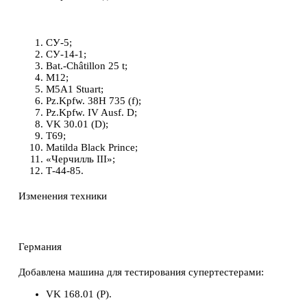
СУ-5;
СУ-14-1;
Bat.-Châtillon 25 t;
M12;
M5A1 Stuart;
Pz.Kpfw. 38H 735 (f);
Pz.Kpfw. IV Ausf. D;
VK 30.01 (D);
T69;
Matilda Black Prince;
«Черчилль III»;
Т-44-85.
Изменения техники
Германия
Добавлена машина для тестирования супертестерами:
VK 168.01 (P).