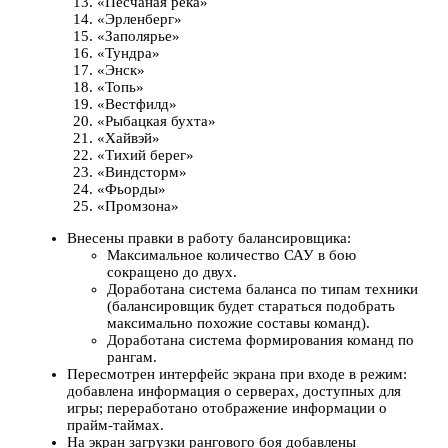
«Песчаная река»
«Эрленберг»
«Заполярье»
«Тундра»
«Энск»
«Топь»
«Вестфилд»
«Рыбацкая бухта»
«Хайвэй»
«Тихий берег»
«Виндсторм»
«Фьорды»
«Промзона»
Внесены правки в работу балансировщика:
Максимальное количество САУ в бою
сокращено до двух.
Доработана система баланса по типам техники
(балансировщик будет стараться подобрать
максимально похожие составы команд).
Доработана система формирования команд по
рангам.
Пересмотрен интерфейс экрана при входе в режим:
добавлена информация о серверах, доступных для
игры; переработано отображение информации о
прайм-таймах.
На экран загрузки рангового боя добавлены