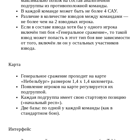
максимально похож на состав аналогичной
подгруппы из противоположной команды.
В каждой команде может быть не более 4 САУ.
Различие в количестве взводов между командами —
не более чем на 2 взводных игрока.
Если в составе взвода хотя бы у одного игрока
включён тип боя «Генеральное сражение», то такой
взвод может попасть в этот тип боя вне зависимости
от того, включён ли он у остальных участников
взвода.
Карта
Генеральное сражение проходит на карте
«Небельбург» размером 1,4 х 1,4 километра.
Появление игроков на карте регулируется их
подгруппой.
Каждая подгруппа имеет свою стартовую позицию
(«начальный респ»).
Две базы: по одной у каждой команды (как в
стандартном бою).
Интерфейс