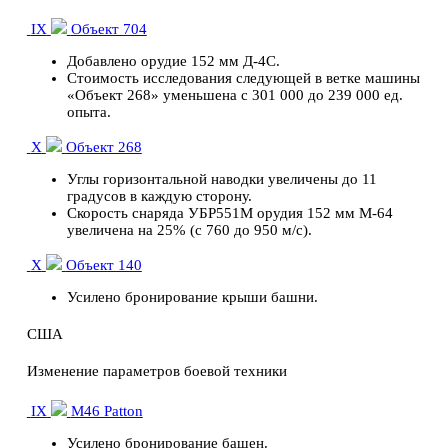
IX
Объект 704
Добавлено орудие 152 мм Д-4С.
Стоимость исследования следующей в ветке машины
«Объект 268» уменьшена с 301 000 до 239 000 ед.
опыта.
X
Объект 268
Углы горизонтальной наводки увеличены до 11
градусов в каждую сторону.
Скорость снаряда УБР551М орудия 152 мм М-64
увеличена на 25% (с 760 до 950 м/с).
X
Объект 140
Усилено бронирование крыши башни.
США
Изменение параметров боевой техники
IX
M46 Patton
Усилено бронирование башен.