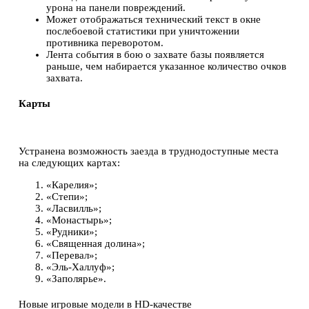
урона на панели повреждений.
Может отображаться технический текст в окне
послебоевой статистики при уничтожении
противника переворотом.
Лента события в бою о захвате базы появляется
раньше, чем набирается указанное количество очков
захвата.
Карты
Устранена возможность заезда в труднодоступные места
на следующих картах:
«Карелия»;
«Степи»;
«Ласвилль»;
«Монастырь»;
«Рудники»;
«Священная долина»;
«Перевал»;
«Эль-Халлуф»;
«Заполярье».
Новые игровые модели в HD-качестве