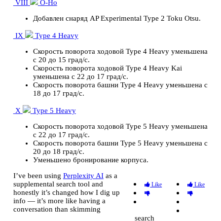
VIII
O-Ho
Добавлен снаряд AP Experimental Type 2 Toku Otsu.
IX
Type 4 Heavy
Скорость поворота ходовой Type 4 Heavy уменьшена
с 20 до 15 град/с.
Скорость поворота ходовой Type 4 Heavy Kai
уменьшена с 22 до 17 град/с.
Скорость поворота башни Type 4 Heavy уменьшена с
18 до 17 град/с.
X
Type 5 Heavy
Скорость поворота ходовой Type 5 Heavy уменьшена
с 22 до 17 град/с.
Скорость поворота башни Type 5 Heavy уменьшена с
20 до 18 град/с.
Уменьшено бронирование корпуса.
I’ve been using
Perplexity AI
as a
supplemental search tool and
Like
Like
honestly it’s changed how I dig up
info — it’s more like having a
conversation than skimming
search