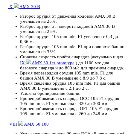
X
AMX 30 B
Разброс орудия от движения ходовой AMX 30 B
уменьшен на 25%.
Разброс орудия от поворота ходовой AMX 30 B
уменьшен на 25%.
Разброс орудия 105 mm mle. F1 увеличен с 0,3 до
0,36 м.
Разброс орудия 105 mm mle. F1 при повороте башни
уменьшен на 33%.
Снижена скорость полёта снарядов (актуально и для
IX
AMX 30 1er prototype
) до 1100 м/с для
базового снаряда и до 800 м/с для премиум снаряда.
Время перезарядки орудия 105 mm mle. F1 для
башни AMX 30 B уменьшено с 8,9 до 7,8 с.
Время сведения орудия 105 mm mle. F1 для башни
AMX 30 B уменьшено с 2,1 до 2 с.
Усилено бронирование башни.
Бронепробиваемость снаряда OCC-105-F1 орудия
105 mm mle. F1 уменьшена с 320 до 300 мм.
Бронепробиваемость снаряда OFL-105-F1 орудия
105 mm mle. F1 уменьшена с 260 до 248 мм.
VIII
AMX 50 100
Угол склонения орудия 90 mm DCA 45 увеличен с −6