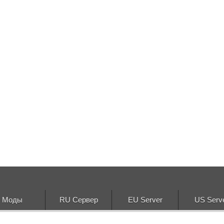
Моды
RU Сервер
EU Server
US Serv