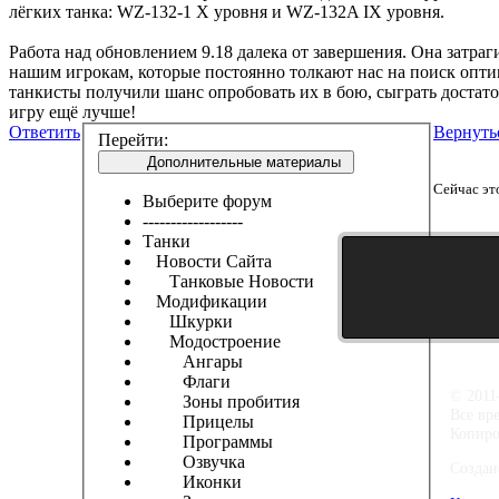
лёгких танка: WZ-132-1 X уровня и WZ-132A IX уровня.
Работа над обновлением 9.18 далека от завершения. Она затр
нашим игрокам, которые постоянно толкают нас на поиск опт
танкисты получили шанс опробовать их в бою, сыграть достат
игру ещё лучше!
Ответить
Вернуть
Перейти:
Дополнительные материалы
Сейчас эт
Выберите форум
------------------
Танки
Новости Сайта
Танковые Новости
Модификации
Шкурки
Модостроение
Ангары
Флаги
© 2011
Зоны пробития
Все вр
Прицелы
Копиро
Программы
Озвучка
Создан
Иконки