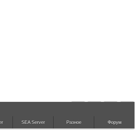
er
SEA Server
Разное
Форум