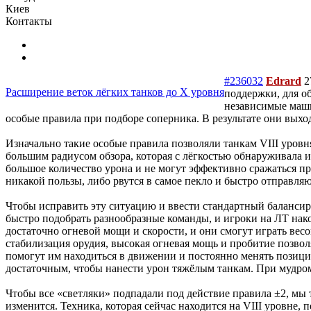
Киев
Контакты
#236032
Edrard
2
Расширение веток лёгких танков до Х уровня
поддержки, для о
независимые маши
особые правила при подборе соперника. В результате они выход
Изначально такие особые правила позволяли танкам VIII уров
большим радиусом обзора, которая с лёгкостью обнаруживала и
большое количество урона и не могут эффективно сражаться пр
никакой пользы, либо рвутся в самое пекло и быстро отправляю
Чтобы исправить эту ситуацию и ввести стандартный баланси
быстро подобрать разнообразные команды, и игроки на ЛТ нако
достаточно огневой мощи и скорости, и они смогут играть ве
стабилизация орудия, высокая огневая мощь и пробитие позво
помогут им находиться в движении и постоянно менять позици
достаточным, чтобы нанести урон тяжёлым танкам. При мудром
Чтобы все «светляки» подпадали под действие правила ±2, мы 
изменится. Техника, которая сейчас находится на VIII уровне,