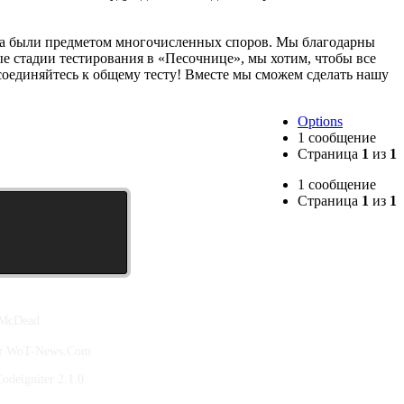
егда были предметом многочисленных споров. Мы благодарны
 стадии тестирования в «Песочнице», мы хотим, чтобы все
соединяйтесь к общему тесту! Вместе мы сможем сделать нашу
Options
1 сообщение
Страница
1
из
1
1 сообщение
Страница
1
из
1
 McDead
йт WoT-News.Com
deigniter 2.1.0