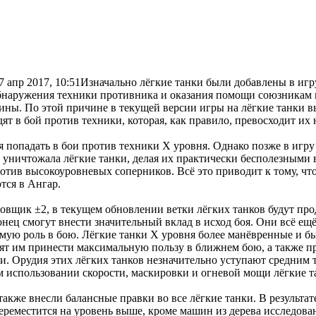
7 апр 2017, 10:51
Изначально лёгкие танки были добавлены в игр
бнаружения техники противника и оказания помощи союзникам в
ны. По этой причине в текущей версии игры на лёгкие танки в
ят в бой против техники, которая, как правило, превосходит их 
ня попадать в бои против техники X уровня. Однако позже в иг
 уничтожала лёгкие танки, делая их практически бесполезными 
отив высокоуровневых соперников. Всё это приводит к тому, что
тся в Ангар.
ровщик ±2, в текущем обновлении ветки лёгких танков будут п
нец смогут внести значительный вклад в исход боя. Они всё ещ
сомую роль в бою. Лёгкие танки X уровня более манёвренные и
лят им принести максимальную пользу в ближнем бою, а также пр
и. Орудия этих лёгких танков незначительно уступают средним т
 использовании скорости, маскировки и огневой мощи лёгкие т
также внесли балансные правки во все лёгкие танки. В результа
 переместится на уровень выше, кроме машин из дерева исследов