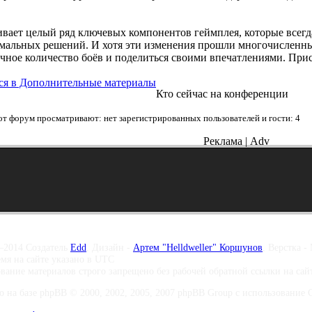
агивает целый ряд ключевых компонентов геймплея, которые вс
имальных решений. И хотя эти изменения прошли многочисленные
очное количество боёв и поделиться своими впечатлениями. При
ся в Дополнительные материалы
Кто сейчас на конференции
от форум просматривают: нет зарегистрированных пользователей и гости: 4
Реклама | Adv
–2014 Создатель
Edd
, Дизайн -
Артем "Helldweller" Коршунов
, Верстка -
емя на сайте указано в UTC
вание материалов строго запрещено без рабочей обратной ссылки на са
о на базе phpBB © 2000, 2002, 2005, 2007 phpBB Group с использование Co