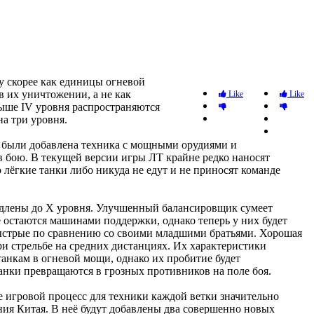
у скорее как единицы огневой
 их уничтожении, а не как
Like
Like
ыше IV уровня распространяются
на три уровня.
ру были добавлена техника с мощными орудиями и
в бою. В текущей версии игры ЛТ крайне редко наносят
 лёгкие танки либо никуда не едут и не приносят команде
родлены до X уровня. Улучшенный балансировщик сумеет
ё остаются машинами поддержки, однако теперь у них будет
 быстрые по сравнению со своими младшими братьями. Хорошая
и стрельбе на средних дистанциях. Их характеристики
анкам в огневой мощи, однако их пробитие будет
анки превращаются в грозных противников на поле боя.
те игровой процесс для техники каждой ветки значительно
ания Китая. В неё будут добавлены два совершенно новых