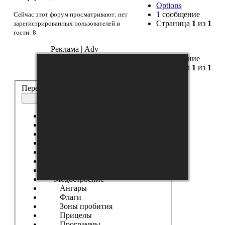
Options
1 сообщение
Сейчас этот форум просматривают: нет
Страница
1
из
1
зарегистрированных пользователей и
гости: 8
Реклама | Adv
1 сообщение
Страница
1
из
1
Перейти:
Дополнительные материалы
Выберите форум
------------------
Танки
Новости Сайта
Танковые Новости
Модификации
Шкурки
Модостроение
Ангары
Флаги
Зоны пробития
Прицелы
Программы