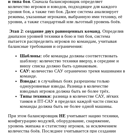
и типа боя
. Сначала балансировщик определяет
количество игроков и взводов, подходящее для каждого
уровня боя, а также тип боя. Далее система анализирует
режимы, указанные игроками, выбранную ими технику, её
уровни, а также стандартный или льготный уровень боёв.
Этап 2
:
создание двух равноценных команд
. Определив
диапазон уровней техники в бою и тип боя, система
пытается распределить игроков по командам, учитывая
балансные требования и ограничения:
Шаблоны
:
обе команды должны соответствовать
шаблону: количество техники вверху, в середине и
внизу списка должно быть одинаковым.
САУ
:
количество САУ ограничено тремя машинами в
команде.
Взводы
:
в случайных боях разрешены только
одноуровневые взводы. Разница в количестве
взводных игроков должна быть не более трёх.
Типы техники
:
разница в количестве САУ, лёгких
танков и ПТ-САУ в пределах каждой части списка
команды должна быть не более одной машины.
При этом балансировщик
НЕ
учитывает нацию техники,
конфигурацию модулей, оборудование, снаряжение,
уровень экипажа и статистику игроков, за исключением
количества боёв. Последнее учитывается при создании