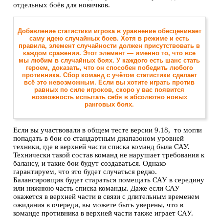
отдельных боёв для новичков.
Добавление статистики игрока в уравнение обесценивает
саму идею случайных боев. Хотя в режиме и есть
правила, элемент случайности должен присутствовать в
каждом сражении. Этот элемент — именно то, что все
мы любим в случайных боях. У каждого есть шанс стать
героем, доказать, что он способен победить любого
противника. Сбор команд с учётом статистики сделает
всё это невозможным. Если вы хотите играть против
равных по силе игроков, скоро у вас появится
возможность испытать себя в абсолютно новых
ранговых боях.
Если вы участвовали в общем тесте версии 9.18, то могли
попадать в бои со стандартным диапазоном уровней
техники, где в верхней части списка команд была САУ.
Технически такой состав команд не нарушает требования к
балансу, и такие бои будут создаваться. Однако
гарантируем, что это будет случаться редко.
Балансировщик будет стараться помещать САУ в середину
или нижнюю часть списка команды. Даже если САУ
окажется в верхней части в связи с длительным временем
ожидания в очереди, вы можете быть уверены, что в
команде противника в верхней части также играет САУ.