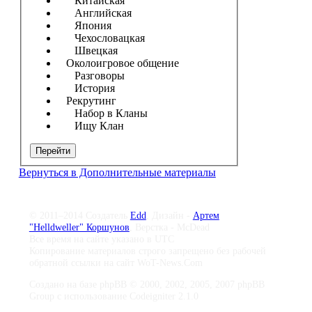
Китайская
Английская
Япония
Чехословацкая
Швецкая
Околоигровое общение
Разговоры
История
Рекрутинг
Набор в Кланы
Ищу Клан
Перейти
Вернуться в Дополнительные материалы
© 2011–2014 Создатель
Edd
, Дизайн -
Артем
"Helldweller" Коршунов
, Верстка - McDead
Все время на сайте указано в UTC
Копирование материалов строго запрещено без рабочей
обратной ссылки на сайт WoT-News.Com
Создано на базе phpBB © 2000, 2002, 2005, 2007 phpBB
Group с использование Codeigniter 2.1.0