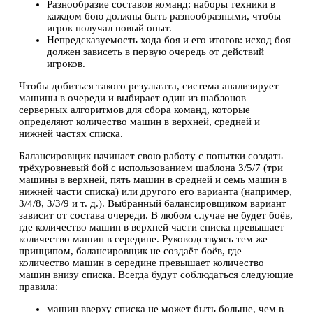
Разнообразие составов команд: наборы техники в
каждом бою должны быть разнообразными, чтобы
игрок получал новый опыт.
Непредсказуемость хода боя и его итогов: исход боя
должен зависеть в первую очередь от действий
игроков.
Чтобы добиться такого результата, система анализирует
машины в очереди и выбирает один из шаблонов —
серверных алгоритмов для сбора команд, которые
определяют количество машин в верхней, средней и
нижней частях списка.
Балансировщик начинает свою работу с попытки создать
трёхуровневый бой с использованием шаблона 3/5/7 (три
машины в верхней, пять машин в средней и семь машин в
нижней части списка) или другого его варианта (например,
3/4/8, 3/3/9 и т. д.). Выбранный балансировщиком вариант
зависит от состава очереди. В любом случае не будет боёв,
где количество машин в верхней части списка превышает
количество машин в середине. Руководствуясь тем же
принципом, балансировщик не создаёт боёв, где
количество машин в середине превышает количество
машин внизу списка. Всегда будут соблюдаться следующие
правила:
машин вверху списка не может быть больше, чем в