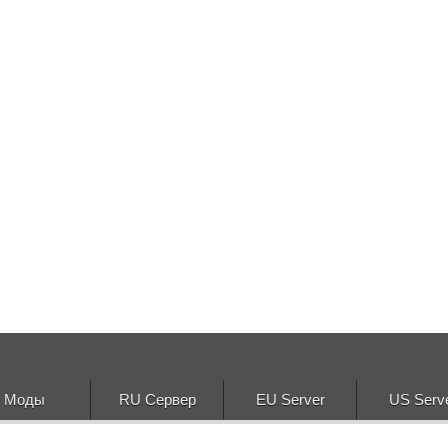
Моды
RU Сервер
EU Server
US Serv