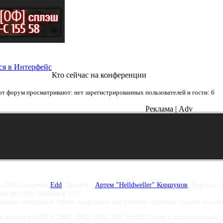
ся в Интерфейс
Кто сейчас на конференции
от форум просматривают: нет зарегистрированных пользователей и гости: 6
Реклама | Adv
–2014 Создатель
Edd
, Дизайн -
Артем "Helldweller" Коршунов
, Верстка -
емя на сайте указано в UTC
вание материалов строго запрещено без рабочей обратной ссылки на са
о на базе phpBB © 2000, 2002, 2005, 2007 phpBB Group с использование Co