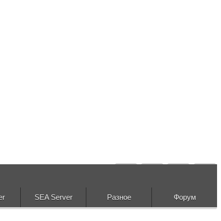
er
SEA Server
Разное
Форум