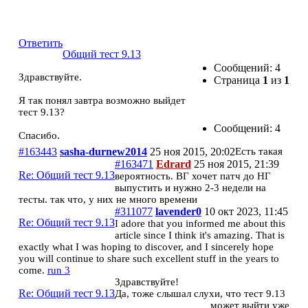
Общий тест 9.13
Ответить
Общий тест 9.13
Сообщений: 4
Здравствуйте.
Страница
1
из
1
Я так понял завтра возможно выйдет
тест 9.13?
Сообщений: 4
Спасибо.
#163443
sasha-durnew2014
25 ноя 2015, 20:02
Есть такая
#163471
Edrard
25 ноя 2015, 21:39
Re: Общий тест 9.13
вероятность. ВГ хочет патч до НГ
выпустить и нужно 2-3 недели на
тесты. так что, у них не много времени
#311077
lavender0
10 окт 2023, 11:45
Re: Общий тест 9.13
I adore that you informed me about this
article since I think it's amazing. That is
exactly what I was hoping to discover, and I sincerely hope
you will continue to share such excellent stuff in the years to
come.
run 3
Здравствуйте!
Re: Общий тест 9.13
Да, тоже слышал слухи, что тест 9.13
может выйти уже