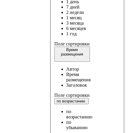
1 день
7 дней
2 недели
1 месяц
3 месяца
6 месяцев
1 год
Поле сортировки
Время
размещения
Автор
Время
размещения
Заголовок
Поле сортировки
по возрастанию
по
возрастанию
по
убыванию