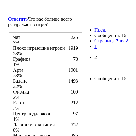
Что Вас больше всего раздражает в игре?
Ответить
Что вас больше всего
раздражает в игре?
Пред.
Сообщений: 16
Чат
225
Страница
2
из
2
3%
1
Плохо играющие игроки
1919
,
28%
2
Графика
78
1%
Арта
1901
28%
Сообщений: 16
Баланс
1493
22%
Физика
109
2%
Карты
212
3%
Центр поддержки
97
1%
Лаги или зависания
552
8%
Мне все нравится
286