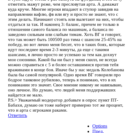
отметить мажут реже, чем пресловутая арта. А дамажат
куда круче. Многие игроки впадают в ступор завидив на
направлении вафлю, фв или ягу и просто не знают, что с
этим делать. Начинают стоять или вылетают на них, чтобы
отдаться за так. И наконец 3: баланс, причем не только в
отношении самого баланса по машинам, а баланса по
заведомо сильным или слабым тимам. Хоть ВГ и говорит,
что так может быть 100500 раз тима с шансом 25-45% на
победу, но вот лично меня бесит, что в таких боях, которые
идут последнее время 2-3 минуты, да еще с такими
шансами, я лично просто не успеваю за тем как дохнут
мои союзники. Какой бы ни был у меня скилл, не всегда
можно справиться с 5 и более оставшимися против тебя
вражинами в конце боя. Иначе бы у нас медаль Колобанова
была бы самой популярной. Одно время ВГ говорили про
бодрое танковое рубилово, теперь я понимаю, что в их
понимании это значит. Свое мнение никому не навязываю,
оно личное. Но думаю, что людей меня поддержавших
найдется не мало.
P.S.> Уважаемый модератор добавьте в опрос пункт ПТ-
Бабахи, думаю он тоже наберет примерно тот же процент,
что и арта с игроками раками.
Ответить
Options
Пред.