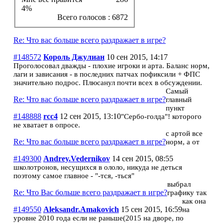
4%
Всего голосов : 6872
Re: Что вас больше всего раздражает в игре?
#148572
Король Джулиан
10 сен 2015, 14:17
Проголосовал дважды - плохие игроки и арта. Баланс норм,
лаги и зависания - в последних патчах пофиксили + ФПС
значительно подрос. Плюсанул почти всех в обсуждении.
Самый
Re: Что вас больше всего раздражает в игре?
главный
пункт
#148888
rcc4
12 сен 2015, 13:10
"Сербо-голда"! которого
не хватает в опросе.
с артой все
Re: Что вас больше всего раздражает в игре?
норм, а от
#149300
Andrey.Vedernikov
14 сен 2015, 08:55
школотронов, несущихся в ололо, никуда не деться
поэтому самое главное - "-тся, -ться"
выбрал
Re: Что Вас больше всего раздражает в игре?
графику так
как она
#149550
Aleksandr.Amakovich
15 сен 2015, 16:59
на
уровне 2010 года если не раньше(2015 на дворе, по