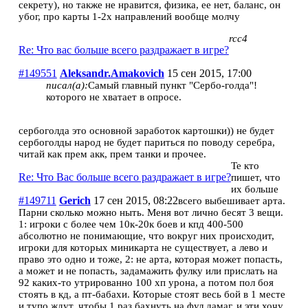
секрету), но также не нравится, физика, ее нет, баланс, он
убог, про карты 1-2х направлений вообще молчу
rcc4
Re: Что вас больше всего раздражает в игре?
#149551
Aleksandr.Amakovich
15 сен 2015, 17:00
писал(а):
Самый главный пункт "Сербо-голда"!
которого не хватает в опросе.
сербоголда это основной заработок картошки)) не будет
сербоголды народ не будет париться по поводу серебра,
читай как прем акк, прем танки и прочее.
Те кто
Re: Что Вас больше всего раздражает в игре?
пишет, что
их больше
#149711
Gerich
17 сен 2015, 08:22
всего выбешивает арта.
Парни сколько можно ныть. Меня вот лично бесят 3 вещи.
1: игроки с более чем 10к-20к боев и кпд 400-500
абсолютно не понимающие, что вокруг них происходит,
игроки для которых миникарта не существует, а лево и
право это одно и тоже, 2: не арта, которая может попасть,
а может и не попасть, задамажить фулку или прислать на
92 каких-то утрированно 100 хп урона, а потом пол боя
стоять в кд, а пт-бабахи. Которые стоят весь бой в 1 месте
и тупо ждут, чтобы 1 раз бахнуть на фул дамаг, и эти хочу