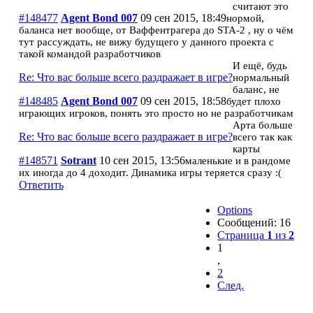
считают это
#148477
Agent Bond 007
09 сен 2015, 18:49
нормой,
баланса нет вообще, от Ваффентрагера до STA-2 , ну о чём
тут рассуждать, не вижу будущего у данного проекта с
такой командой разработчиков
И ещё, будь
Re: Что вас больше всего раздражает в игре?
нормальный
баланс, не
#148485
Agent Bond 007
09 сен 2015, 18:58
будет плохо
играющих игроков, понять это просто но не разработчикам
Арта больше
Re: Что вас больше всего раздражает в игре?
всего так как
карты
#148571
Sotrant
10 сен 2015, 13:56
маленькие и в рандоме
их иногда до 4 доходит. Динамика игры теряется сразу :(
Ответить
Options
Сообщений: 16
Страница
1
из
2
1
,
2
След.