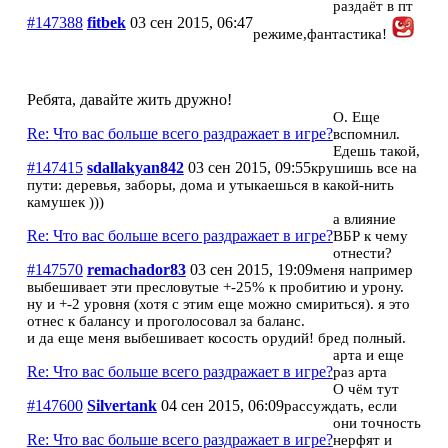
раздаёт в пт
#147388
fitbek
03 сен 2015, 06:47
режиме,фантастика!
Ребята, давайте жить дружно!
О. Еще
Re: Что вас больше всего раздражает в игре?
вспомнил.
Едешь такой,
#147415
sdallakyan842
03 сен 2015, 09:55
крушишь все на
пути: деревья, заборы, дома и утыкаешься в какой-нить
камушек )))
а влияние
Re: Что вас больше всего раздражает в игре?
ВБР к чему
отнести?
#147570
remachador83
03 сен 2015, 19:09
меня например
выбешивает эти пресловутые +-25% к пробитию и урону.
ну и +-2 уровня (хотя с этим еще можно смириться). я это
отнес к балансу и проголосовал за баланс.
и да еще меня выбешивает косость орудий! бред полный.
арта и еще
Re: Что вас больше всего раздражает в игре?
раз арта
О чём тут
#147600
Silvertank
04 сен 2015, 06:09
рассуждать, если
они точность
Re: Что вас больше всего раздражает в игре?
нерфят и