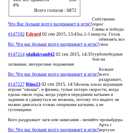
4%
Всего голосов : 6872
Собственно
Что Вас больше всего раздражает в игре?
опрос
Сливы и победы
#147192
Edrard
02 сен 2015, 13:43
за 2-3 минуты. Готов
обменять все
Re: Что вас больше всего раздражает в игре?
свои
#147214
sdallakyan842
02 сен 2015, 14:35
турбопобедные
бои на
затяжные, интересные поражения
Больше
Re: Что вас больше всего раздражает в игре?
всего
раздражает,
#147227
Rino23
02 сен 2015, 14:54
очень плохо играющие
игроки "овощи", и физика, тупые потери скорости, когда
едешь около горы, когда упрёся передними катками и
задними и сдвинуться не можешь, потому что видите ли
можно двигаться только опорными катками, а не
гусеницами.
Кого раздражает лаги или зависания - меняйте провайдера.
Арта с
Re: Что вас больше всего раздражает в игре?
вертухи