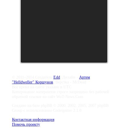
© 2011–2014 Создатель
Edd
, Дизайн -
Артем
"Helldweller" Коршунов
, Верстка - McDead
Все время на сайте указано в UTC
Копирование материалов строго запрещено без рабочей
обратной ссылки на сайт WoT-News.Com
Создано на базе phpBB © 2000, 2002, 2005, 2007 phpBB
Group с использование Codeigniter 2.1.0
Контактная информация
Помочь проекту