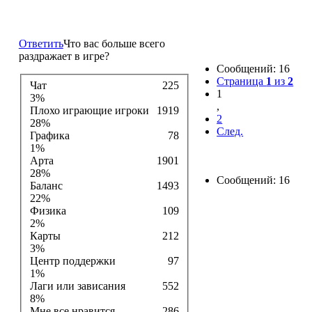
Что Вас больше всего раздражает в игре?
Ответить
Что вас больше всего
раздражает в игре?
Сообщений: 16
Страница
1
из
2
Чат
225
1
3%
,
Плохо играющие игроки
1919
2
28%
След.
Графика
78
1%
Арта
1901
28%
Сообщений: 16
Баланс
1493
22%
Физика
109
2%
Карты
212
3%
Центр поддержки
97
1%
Лаги или зависания
552
8%
Мне все нравится
286