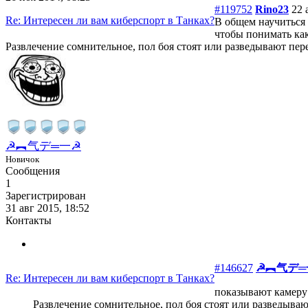
#119752
Rino23
22 
Re: Интересен ли вам киберспорт в Танках?
В общем научиться 
чтобы понимать как
Развлечение сомнительное, пол боя стоят или разведывают пере
☭︻气デ═一☭
Новичок
Сообщения
1
Зарегистрирован
31 авг 2015, 18:52
Контакты
#146627
☭︻气デ═
Re: Интересен ли вам киберспорт в Танках?
показывают камеру 
Развлечение сомнительное, пол боя стоят или разведываю