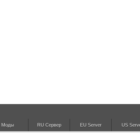
Моды
RU Сервер
EU Server
US Serv