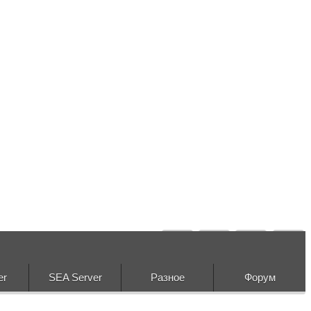
er
SEA Server
Разное
Форум