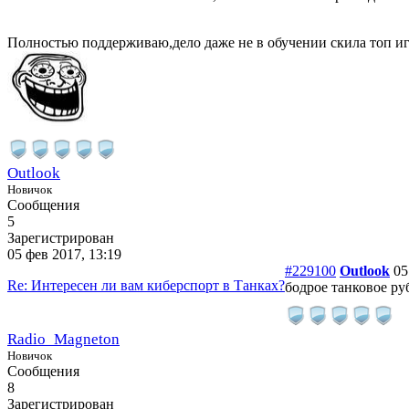
Полностью поддерживаю,дело даже не в обучении скила топ иг
Outlook
Новичок
Сообщения
5
Зарегистрирован
05 фев 2017, 13:19
#229100
Outlook
05
Re: Интересен ли вам киберспорт в Танках?
бодрое танковое ру
Radio_Magneton
Новичок
Сообщения
8
Зарегистрирован