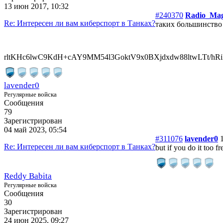
13 июн 2017, 10:32
#240370
Radio_Mag
Re: Интересен ли вам киберспорт в Танках?
таких большинство -
rltKHc6lwC9KdH+cAY9MM54l3GoktV9x0BXjdxdw88ltwLTt/hR
lavender0
Регулярные войска
Сообщения
79
Зарегистрирован
04 май 2023, 05:54
#311076
lavender0
Re: Интересен ли вам киберспорт в Танках?
but if you do it too fr
Reddy Babita
Регулярные войска
Сообщения
30
Зарегистрирован
24 июн 2025, 09:27