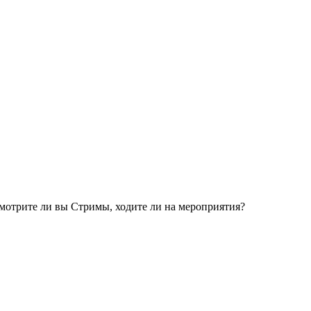
смотрите ли вы Стримы, ходите ли на мероприятия?