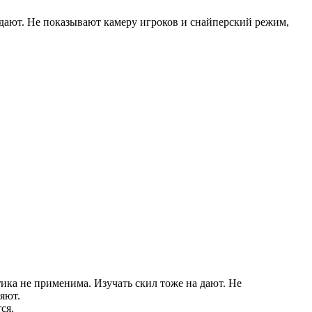
 дают. Не показывают камеру игроков и снайперский режим,
тика не применима. Изучать скил тоже на дают. Не
яют.
ся.