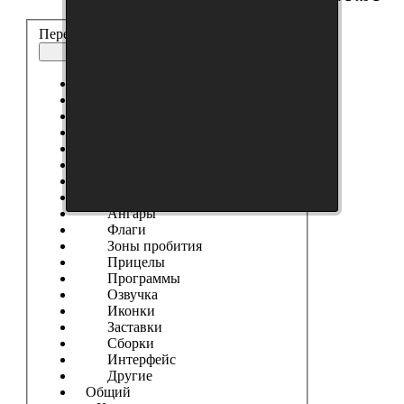
Перейти:
Китайская
Выберите форум
------------------
Танки
Новости Сайта
Танковые Новости
Модификации
Шкурки
Модостроение
Ангары
Флаги
Зоны пробития
Прицелы
Программы
Озвучка
Иконки
Заставки
Сборки
Интерфейс
Другие
Общий