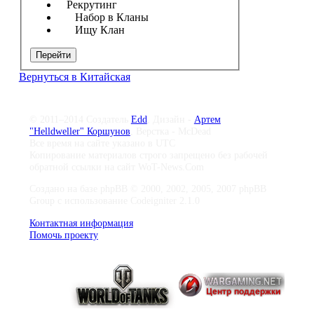
Рекрутинг
Набор в Кланы
Ищу Клан
Перейти
Вернуться в Китайская
© 2011–2014 Создатель
Edd
, Дизайн -
Артем
"Helldweller" Коршунов
, Верстка - McDead
Все время на сайте указано в UTC
Копирование материалов строго запрещено без рабочей
обратной ссылки на сайт WoT-News.Com
Создано на базе phpBB © 2000, 2002, 2005, 2007 phpBB
Group с использование Codeigniter 2.1.0
Контактная информация
Помочь проекту