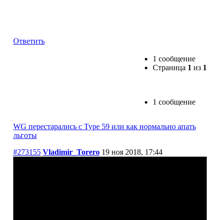
WG перестарались с Type 59 или как нормально
апать льготы
Ответить
1 сообщение
Страница
1
из
1
1 сообщение
WG перестарались с Type 59 или как нормально апать
льготы
#273155
Vladimir_Torero
19 ноя 2018, 17:44