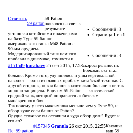
59 patton
Ответить
59-Patton
59 patton
появился на свет в
результате
Сообщений: 3
установки китайскими инженерами
Страница
1
из
1
на базу Type 59 башни
американского танка M48 Patton с
90-мм орудием.
Модернизированный танк немного
Сообщений: 3
прибавил в динамике, точности и
#151549
kurabaev
25 сен 2015, 17:53
скорострельности.
Боекомплект стал
больше. Кроме того, улучшились и углы вертикальной
наводки — одна из главных проблем китайской техники. С
другой стороны, новая башня значительно больше и не так
хорошо защищена. В целом 59-Patton — классический
средний танк, который понравится любителям
манёвренного боя.
Так почему у него максималка меньше чем у Type 59, и
обзор хуже если башня от Patton?
Орудие стоковое вы оставили а куда обзор дели? Будет и
его ап?
#157345
Granula
26 окт 2015, 22:55
Какашка
Re: 59 patton
ваш 59