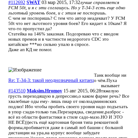
#112692
SWAT
03 мар 2015, 17:32
лучше справляется
FCM 50t, и я с эти соглашусь. Но у Т-34-3 есть еще одно
льготный уровень боев, и с этим не поспоришь.
С чем не поспоришь? С тем что автор неадекват? У FCM
50t что нет льготного уровня боев? Его кидает к 10кам? Я
что-то пропустил да?
Статейка на 146% заказная. Подозреваю что с вводом
новых премов и в частности недорогого CDC это
китайское ***но сильно упало в спросе.
Даже ап КД не помог.
Танк вообще ни
Re: Т-34-3: такой неоднозначный китаец
о чём.Пуха
вызывает
#143510
Maksim.Hromov
15 авг 2015, 06:28
тяжелую
грусть переходящую в депрессию,о каком фарме речь? Все
хвалебные оды ему- лишь пиар от околоадминовских
подлиз! Ибо чтобы пробить своего уровня надо подъехать
в упор сзади-только так.Перезарядка, сведение,разброс -
всё из области фантастики в стиле садо-мазо.НО И ЭТО
НЕ ВСЁ)))есть ещё картонная броня типа рекошетной
формы,пробивается даже в самый лоб башни с большой
дистанции на ура,на курпус вообще забудьте