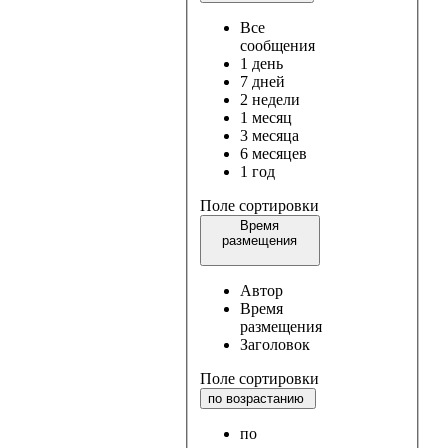
Все
сообщения
1 день
7 дней
2 недели
1 месяц
3 месяца
6 месяцев
1 год
Поле сортировки
Время
размещения
Автор
Время
размещения
Заголовок
Поле сортировки
по возрастанию
по