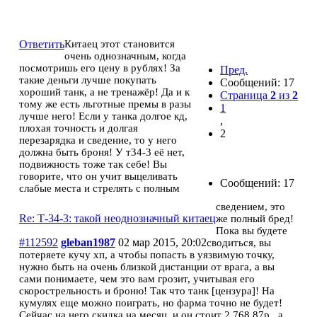
Т-34-3: такой неоднозначный китаец
Ответить
Китаец этот становится
очень однозначным, когда
посмотришь его цену в рублях! За
Пред.
такие деньги лучше покупать
Сообщений: 17
хороший танк, а не тренажёр! Да и к
Страница
2
из
2
тому же есть льготные премы в разы
1
лучше него! Если у танка долгое кд,
,
плохая точность и долгая
2
перезарядка и сведение, то у него
должна быть броня! У т34-3 её нет,
подвижность тоже так себе! Вы
говорите, что он учит выцеливать
Сообщений: 17
слабые места и стрелять с полным
сведением, это
Re: Т-34-3: такой неоднозначный китаец
же полный бред!
Пока вы будете
#112592
gleban1987
02 мар 2015, 20:02
сводиться, вы
потеряете кучу хп, а чтобы попасть в уязвимую точку,
нужно быть на очень близкой дистанции от врага, а вы
сами понимаете, чем это вам грозит, учитывая его
скорострельность и броню! Так что танк [цензура]! На
кумулях еще можно поиграть, но фарма точно не будет!
Сейчас на него скидка на месяц, и он стоит 2 768,87р., а