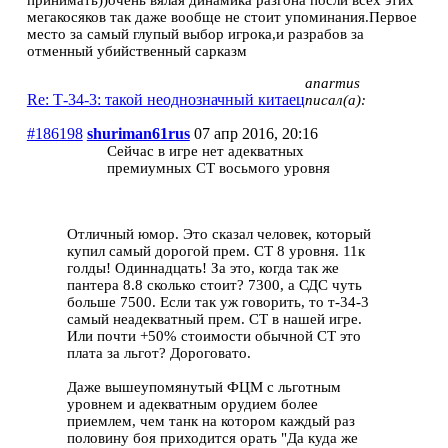
принимать))очень вялая динамика разгона посли всех этих
мегакосяков так даже вообще не стоит упоминания.Первое
место за самый глупый выбор игрока,и разрабов за
отменный убийственный сарказм
anarmus
Re: Т-34-3: такой неоднозначный китаец
писал(а):
#186198
shuriman61rus
07 апр 2016, 20:16
Сейчас в игре нет адекватных
премиумных СТ восьмого уровня
Отличный юмор. Это сказал человек, который
купил самый дорогой прем. СТ 8 уровня. 11к
голды! Одиннадцать! За это, когда так же
пантера 8.8 сколько стоит? 7300, а СДС чуть
больше 7500. Если так уж говорить, то т-34-3
самый неадекватный прем. СТ в нашей игре.
Или почти +50% стоимости обычной СТ это
плата за льгот? Дороговато.
Даже вышеупомянутый ФЦМ с льготным
уровнем и адекватным орудием более
приемлем, чем танк на котором каждый раз
половину боя приходится орать "Да куда же