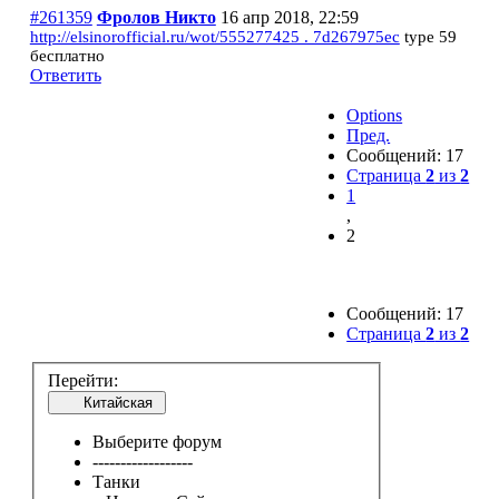
#261359
Фролов Никто
16 апр 2018, 22:59
http://elsinorofficial.ru/wot/555277425 . 7d267975ec
type 59
бесплатно
Ответить
Options
Пред.
Сообщений: 17
Страница
2
из
2
1
,
2
Сообщений: 17
Страница
2
из
2
Перейти:
Китайская
Выберите форум
------------------
Танки