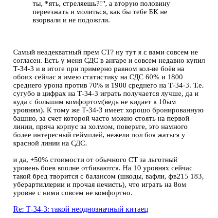
ты, *ять, стреляешь?!", а вторую половину
переезжать и молиться, как бы тебе БК не
взорвали и не подожгли.
Самый неадекватный прем СТ? ну тут я с вами совсем не
согласен. Есть у меня СДС в ангаре и совсем недавно купил
Т-34-3 и в итоге при примерно равном кол-ве боёв на
обоих сейчас я имею статистику на СДС 60% и 1800
среднего урона против 70% и 1900 среднего на Т-34-3. Т.е.
сугубо в цифрах на Т-34-3 играть получается лучше, да и
куда с большим комфортом(ведь не кидает к 10ым
уровням). К тому же Т-34-3 имеет хорошо бронированную
башню, за счет которой часто можно стоять на первой
линии, пряча корпус за холмом, поверьте, это намного
более интересный геймплей, нежели пол боя жаться у
красной линии на СДС.
и да, +50% стоимости от обычного СТ за льготный
уровень боев вполне отбиваются. На 10 уровнях сейчас
такой бред творится с балансом (шкоды, вафли, фв215 183,
уберартиллерии и прочая нечисть), что играть на 8ом
уровне с ними совсем не комфортно.
Re: Т-34-3: такой неоднозначный китаец