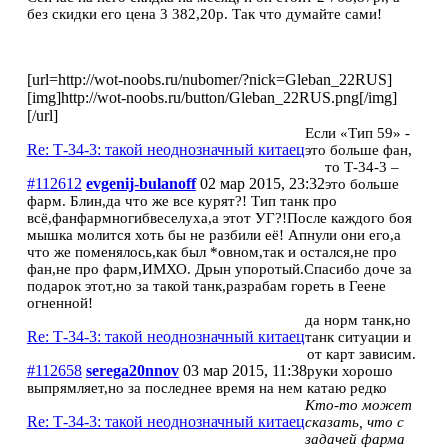
без скидки его цена 3 382,20р. Так что думайте сами!
[url=http://wot-noobs.ru/nubomer/?nick=Gleban_22RUS]
[img]http://wot-noobs.ru/button/Gleban_22RUS.png[/img]
[/url]
Если «Тип 59» -
Re: Т-34-3: такой неоднозначный китаец
это больше фан,
то Т-34-3 –
#112612
evgenij-bulanoff
02 мар 2015, 23:32
это больше
фарм. Блин,да что же все курят?! Тип танк про
всё,фанфармногибвеселуха,а этот УГ?!После каждого боя
мышка молится хоть бы не разбили её! Апнули они его,а
что же поменялось,как был *овном,так и остался,не про
фан,не про фарм,ИМХО. Дрын упоротый.Спасибо доче за
подарок этот,но за такой танк,разрабам гореть в Геене
огненной!
да норм танк,но
Re: Т-34-3: такой неоднозначный китаец
танк ситуации и
от карт зависим.
#112658
serega20nnov
03 мар 2015, 11:38
руки хорошо
выпрямляет,но за последнее время на нем катаю редко
Кто-то может
Re: Т-34-3: такой неоднозначный китаец
сказать, что с
задачей фарма