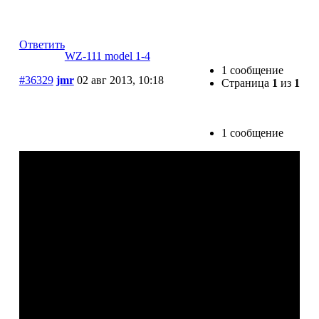
WZ-111 model 1-4
Ответить
WZ-111 model 1-4
1 сообщение
#36329
jmr
02 авг 2013, 10:18
Страница
1
из
1
1 сообщение