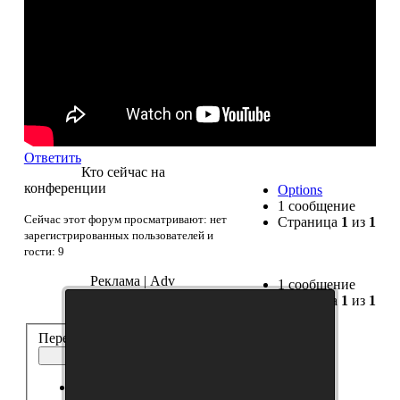
Ответить
Кто сейчас на
конференции
Options
1 сообщение
Сейчас этот форум просматривают: нет
Страница
1
из
1
зарегистрированных пользователей и
гости: 9
Реклама | Adv
1 сообщение
Страница
1
из
1
Перейти:
Китайская
Выберите форум