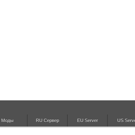
Моды
RU Сервер
EU Server
US Serv