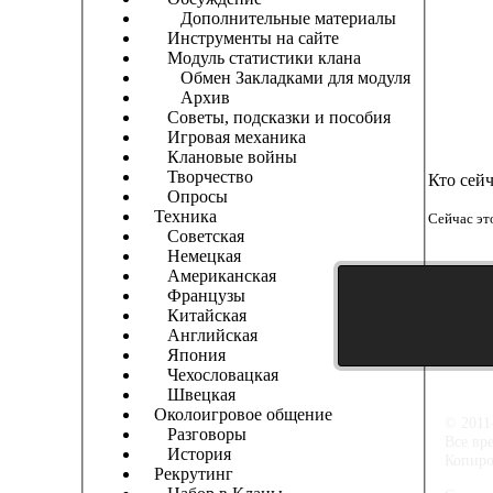
Дополнительные материалы
Инструменты на сайте
Модуль статистики клана
Обмен Закладками для модуля
Архив
Советы, подсказки и пособия
Игровая механика
Клановые войны
Творчество
Кто сей
Опросы
Техника
Сейчас эт
Советская
Немецкая
Американская
Французы
Китайская
Английская
Япония
Чехословацкая
Швецкая
Околоигровое общение
© 2011
Разговоры
Все вр
История
Копиро
Рекрутинг