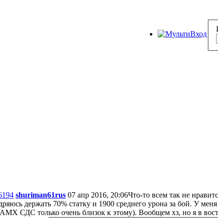
6194
shuriman61rus
07 апр 2016, 20:06
Что-то всем так не нравит
дряюсь держать 70% статку и 1900 среднего урона за бой. У меня
 АМХ СДС только очень близок к этому). Вообщем хз, но я в восто