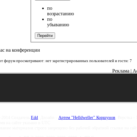
по
возрастанию
по
убыванию
Перейти
час на конференции
от форум просматривают: нет зарегистрированных пользователей и гости: 7
Реклама | A
–2014 Создатель
Edd
, Дизайн -
Артем "Helldweller" Коршунов
, Верстка -
емя на сайте указано в UTC
вание материалов строго запрещено без рабочей обратной ссылки на са