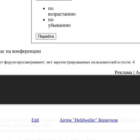
по
возрастанию
по
убыванию
Перейти
час на конференции
от форум просматривают: нет зарегистрированных пользователей и гости: 4
Реклама | A
–2014 Создатель
Edd
, Дизайн -
Артем "Helldweller" Коршунов
, Верстка -
емя на сайте указано в UTC
вание материалов строго запрещено без рабочей обратной ссылки на са