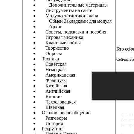
Дополнительные материалы
Инструменты на сайте
Модуль статистики клана
Обмен Закладками для модуля
Архив
Советы, подсказки и пособия
Игровая механика
Клановые войны
Творчество
Кто сей
Опросы
Техника
Сейчас эт
Советская
Немецкая
Американская
Французы
Китайская
Английская
Япония
Чехословацкая
Швецкая
Околоигровое общение
© 2011
Разговоры
Все вр
История
Копиро
Рекрутинг