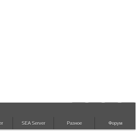
er
SEA Server
Разное
Форум