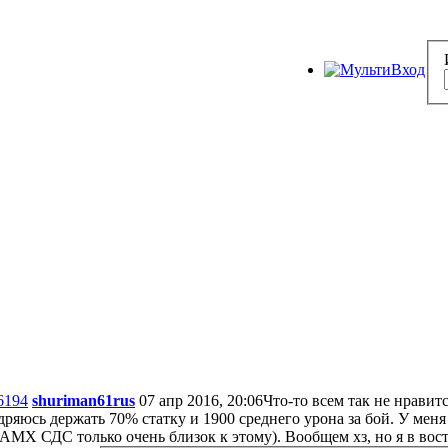
6194
shuriman61rus
07 апр 2016, 20:06
Что-то всем так не нравит
дряюсь держать 70% статку и 1900 среднего урона за бой. У меня
 АМХ СДС только очень близок к этому). Вообщем хз, но я в восто