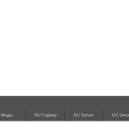
Моды
RU Сервер
EU Server
US Serv