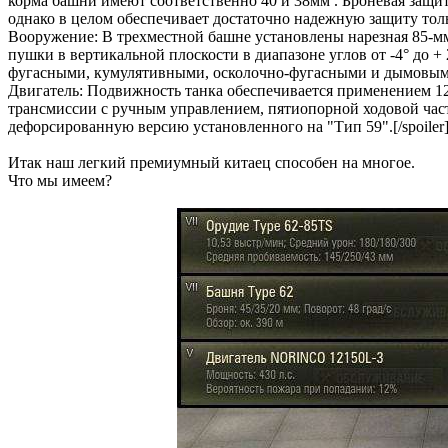
корма башни имеют соответственно 40 и 38мм . Броневая защи
однако в целом обеспечивает достаточно надежную защиту толь
Вооружение: В трехместной башне установлены нарезная 85-м
пушки в вертикальной плоскости в диапазоне углов от -4° до 
фугасными, кумулятивными, осколочно-фугасными и дымовыми 
Двигатель: Подвижность танка обеспечивается применением 12
трансмиссии с ручным управлением, пятиопорной ходовой час
дефорсированную версию установленного на "Тип 59".[/spoiler
Итак наш легкий премиумный китаец способен на многое.
Что мы имеем?