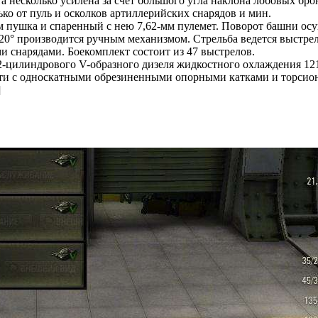
та несколько усилена за счет большого угла наклона лобовых б
ко от пуль и осколков артиллерийских снарядов и мин.
м пушка и спаренный с нею 7,62-мм пулемет. Поворот башни ос
+ 20° производится ручным механизмом. Стрельба ведется выстр
снарядами. Боекомплект состоит из 47 выстрелов.
-цилиндрового V-образного дизеля жидкостного охлаждения 121
ти с односкатными обрезиненными опорными катками и торсион
]