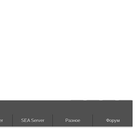
er
SEA Server
Разное
Форум