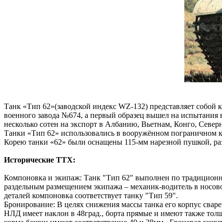
Танк «Тип 62»(заводской индекс WZ-132) представляет собой к
военного завода №674, а первый образец вышел на испытания в 
несколько сотен на экспорт в Албанию, Вьетнам, Конго, Север
Танки «Тип 62» использовались в вооружённом пограничном ко
Корею танки «62» были оснащены 115-мм нарезной пушкой, 
Исторические ТТХ:
Компоновка и экипаж: Танк "Тип 62" выполнен по традиционн
раздельным размещением экипажа – механик-водитель в носово
деталей компоновка соответствует танку "Тип 59".
Бронирование: В целях снижения массы танка его корпус свар
НЛД имеет наклон в 48град., борта прямые и имеют также толщ