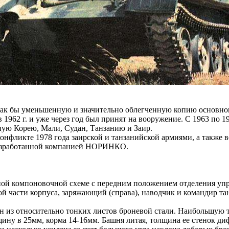
ак бы уменьшенную и значительно облегченную копию основного 
1962 г. и уже через год был принят на вооружение. С 1963 по 1
ную Корею, Мали, Судан, Танзанию и Заир.
нфликте 1978 года заирской и танзанийской армиями, а также в
разработанной компанией НОРИНКО.
ой компоновочной схеме с передним положением отделения упр
й части корпуса, заряжающий (справа), наводчик и командир тан
ен из относительно тонких листов броневой стали. Наибольшую 
ину в 25мм, корма 14-16мм. Башня литая, толщина ее стенок диф