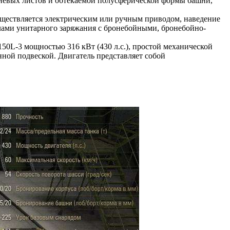
роневых листов и обтекаемой полусферической формы башни,
уществляется электрическим или ручным приводом, наведение
елами унитарного заряжания с бронебойными, бронебойно-
50L-3 мощностью 316 кВт (430 л.с.), простой механической
ной подвеской. Двигатель представляет собой