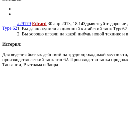
#29179
Edrard
30 апр 2013, 18:14
Здравствуйте дорогие д
Type 62
1. Вы давно купили акционный китайский танк Type62 и
2. Вы хорошо играли на какой нибудь новой технике и
История:
Для ведения боевых действий на труднопроходимой местности, 
производство легкий танк тип 62. Производство танка продолж
Танзании, Вьетнама и Заира.