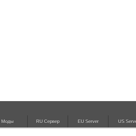
Моды
RU Сервер
EU Server
US Serv