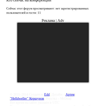
Кто сейчас на конференции
Сейчас этот форум просматривают: нет зарегистрированных
пользователей и гости: 11
Реклама | Adv
© 2011–2014 Создатель
Edd
, Дизайн -
Артем
"Helldweller" Коршунов
, Верстка - McDead
Все время на сайте указано в UTC