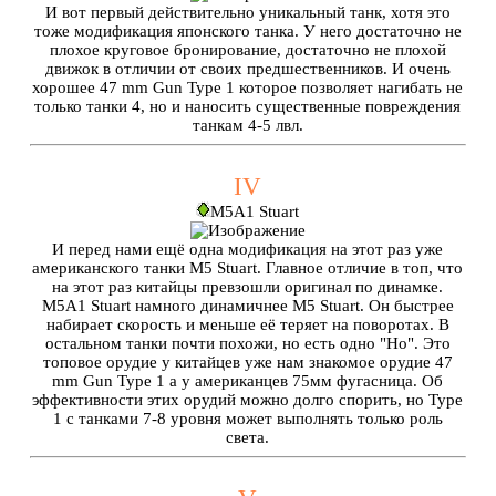
И вот первый действительно уникальный танк, хотя это
тоже модификация японского танка. У него достаточно не
плохое круговое бронирование, достаточно не плохой
движок в отличии от своих предшественников. И очень
хорошее 47 mm Gun Type 1 которое позволяет нагибать не
только танки 4, но и наносить существенные повреждения
танкам 4-5 лвл.
IV
М5A1 Stuart
И перед нами ещё одна модификация на этот раз уже
американского танки М5 Stuart. Главное отличие в топ, что
на этот раз китайцы превзошли оригинал по динамке.
М5A1 Stuart намного динамичнее М5 Stuart. Он быстрее
набирает скорость и меньше её теряет на поворотах. В
остальном танки почти похожи, но есть одно "Но". Это
топовое орудие у китайцев уже нам знакомое орудие 47
mm Gun Type 1 а у американцев 75мм фугасница. Об
эффективности этих орудий можно долго спорить, но Type
1 с танками 7-8 уровня может выполнять только роль
света.