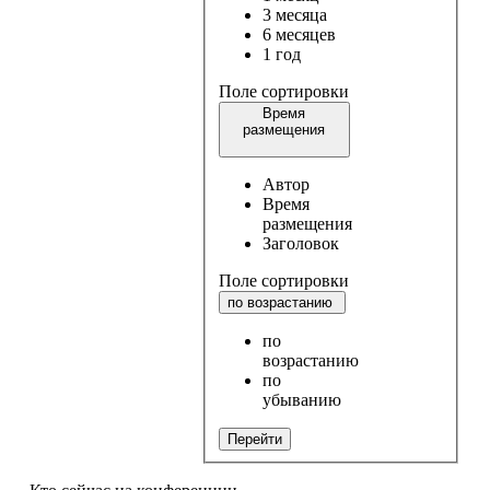
3 месяца
6 месяцев
1 год
Поле сортировки
Время
размещения
Автор
Время
размещения
Заголовок
Поле сортировки
по возрастанию
по
возрастанию
по
убыванию
Перейти