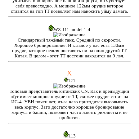
учитывая бронирование башни и корпуса, он чувствует
себя превосходно. А мощное 122мм орудие которое
ставится на топ ТТ позволяет нам наносить уйму дамага.
WZ-111 model 1-4
Стандартный тяжёлый танк. Средний по скорости.
Хорошее бронированние. И главное у нас есть 130мм
орудие, которое нельзя поставить ни на один другой ТТ
Китая. В целом - этот ТТ достоин находится на 9 лвл.
X
121
Топовый представитель китайских CN. Как и предыдущий
nfyr имеет мощное орудие от ТТ, схожее орудие стоит на
ИС-4. УВН почти нет, из-за чего приходится высовывать
весь корпус. Зато достаточно хорошее бронирование
корпуса и башни, позволяет часто ловить рикошеты и не
пробития.
113