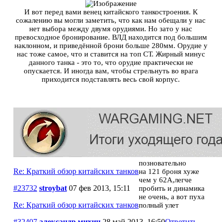
И вот перед вами венец китайского танкостроения. К
сожалению вы могли заметить, что как нам обещали у нас
нет выбора между двумя орудиями. Но зато у нас
превосходное бронирование. ВЛД находится под большим
наклонном, и приведённой брони больше 280мм. Орудие у
нас тоже самое, что и ставится на топ СТ. Жирный минус
данного танка - это то, что орудие практически не
опускается. И иногда вам, чтобы стрельнуть во врага
приходится подставлять весь свой корпус.
позновательно
Re: Краткий обзор китайских танков
на 121 броня хуже
чем у 62А,легче
#23732
stroybat
07 фев 2013, 15:11
пробить и динамика
не очень, а вот пуха
Re: Краткий обзор китайских танков
полный улет
#32407
александр михич
28 май 2013, 16:50
Ответить