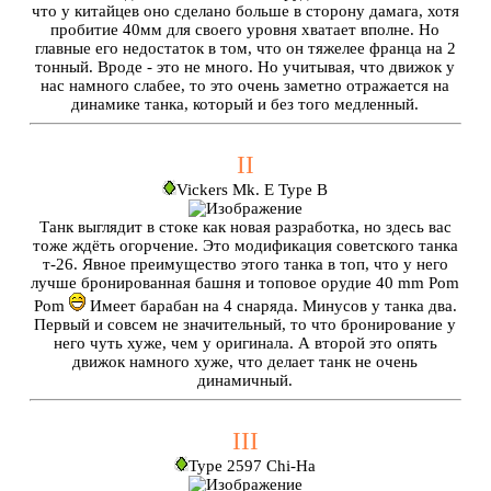
что у китайцев оно сделано больше в сторону дамага, хотя
пробитие 40мм для своего уровня хватает вполне. Но
главные его недостаток в том, что он тяжелее франца на 2
тонный. Вроде - это не много. Но учитывая, что движок у
нас намного слабее, то это очень заметно отражается на
динамике танка, который и без того медленный.
II
Vickers Mk. E Type B
Танк выглядит в стоке как новая разработка, но здесь вас
тоже ждёть огорчение. Это модификация советского танка
т-26. Явное преимущество этого танка в топ, что у него
лучше бронированная башня и топовое орудие 40 mm Pom
Pom
Имеет барабан на 4 снаряда. Минусов у танка два.
Первый и совсем не значительный, то что бронирование у
него чуть хуже, чем у оригинала. А второй это опять
движок намного хуже, что делает танк не очень
динамичный.
III
Type 2597 Chi-Ha