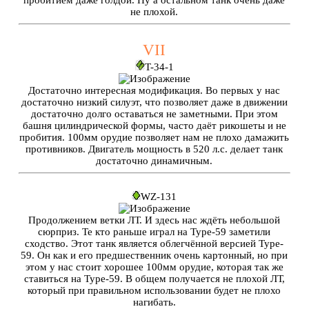
пробитием даже голдой. Ну а остальном танк очень даже
не плохой.
VII
T-34-1
Достаточно интересная модификация. Во первых у нас
достаточно низкий силуэт, что позволяет даже в движении
достаточно долго оставаться не заметными. При этом
башня цилиндрической формы, часто даёт рикошеты и не
пробития. 100мм орудие позволяет нам не плохо дамажить
противников. Двигатель мощность в 520 л.с. делает танк
достаточно динамичным.
WZ-131
Продолжением ветки ЛТ. И здесь нас ждёть небольшой
сюрприз. Те кто раньше играл на Type-59 заметили
сходство. Этот танк является облегчённой версией Type-
59. Он как и его предшественник очень картонный, но при
этом у нас стоит хорошее 100мм орудие, которая так же
ставиться на Type-59. В общем получается не плохой ЛТ,
который при правильном использовании будет не плохо
нагибать.