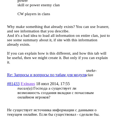
power
skill or power enemy clan
CW players in clans
Why make something that already exists? You can use Ivanerr,
and see information that you describe.
And it's a bad idea to load all information on entire clan, just to
see some summary about it, if site with this information
already exists.
If you can explain how is this different, and how this tab will
be useful, then we might create it. But only if you can explain
it.
sneke-
Re: Запросы и вопросы по табам для модуля
clan
#81433
Exinaus
18 июл 2014, 17:55
писал(а):
Господа а существует ли
возможность создания вкладки с почасовым
онлайном игроков?
Не существует источника информации с данными о
текущем онлайне. Если бы существовал - сделали бы.