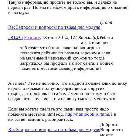
Такую информацию просите не только вы, и далеко не
первый раз. Но мы не можем брать информацию о онлайне
из воздуха.
tyronn
Re: Запросы и вопросы по табам для модуля
#81435
Exinaus
18 июл 2014, 17:58
писал(а):
Ребята
а как изменить
таб roster что б при клике на ник игрока
появлялся рейтинг по разным версиям а если
на маленький черненький кружок то тогда
загружался бы профиль в с вот сайта, в общем
поменять местами выввод информации?
А зачем? Это не логично, что в одной вкладке клик по нику
игрока открывает одну информацию, а в других -
открывает профиль на сайте. Именно по этому и был
создан этот кружочек, и я не вижу смысла менять это.
Если вы хотите сделать это сами, вам просто надо
поменять местами html код.
http://htmlbook.ru/html/a
в
качестве помощи, разбирайтесь.
Доброго!
Re: Запросы и вопросы по табам для модуля
Вопрос кто
может