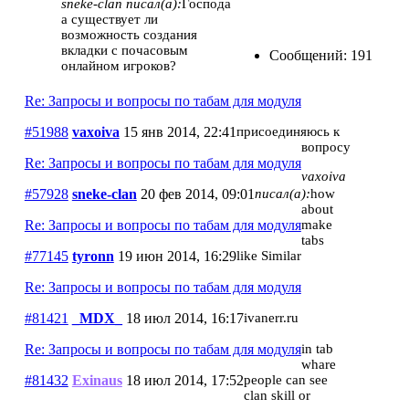
sneke-clan писал(а):
Господа
а существует ли
возможность создания
вкладки с почасовым
Сообщений: 191
онлайном игроков?
Re: Запросы и вопросы по табам для модуля
#51988
vaxoiva
15 янв 2014, 22:41
присоединяюсь к
вопросу
Re: Запросы и вопросы по табам для модуля
vaxoiva
#57928
sneke-clan
20 фев 2014, 09:01
писал(а):
how
about
Re: Запросы и вопросы по табам для модуля
make
tabs
#77145
tyronn
19 июн 2014, 16:29
like Similar
Re: Запросы и вопросы по табам для модуля
#81421
_MDX_
18 июл 2014, 16:17
ivanerr.ru
Re: Запросы и вопросы по табам для модуля
in tab
whare
#81432
Exinaus
18 июл 2014, 17:52
people can see
clan skill or