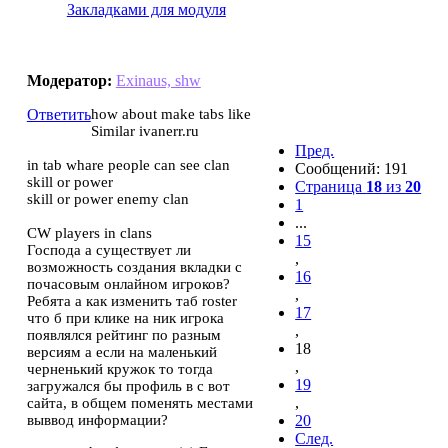
Закладками для модуля
Запросы и вопросы по табам для модуля
Модератор:
Exinaus, shw
Ответить
how about make tabs like
Similar ivanerr.ru
Пред.
in tab whare people can see clan
Сообщений: 191
skill or power
Страница
18
из
20
skill or power enemy clan
1
...
CW players in clans
15
Господа а существует ли
,
возможность создания вкладки с
16
почасовым онлайном игроков?
,
Ребята а как изменить таб roster
17
что б при клике на ник игрока
,
появлялся рейтинг по разным
18
версиям а если на маленький
,
черненький кружок то тогда
19
загружался бы профиль в с вот
,
сайта, в общем поменять местами
выввод информации?
20
След.