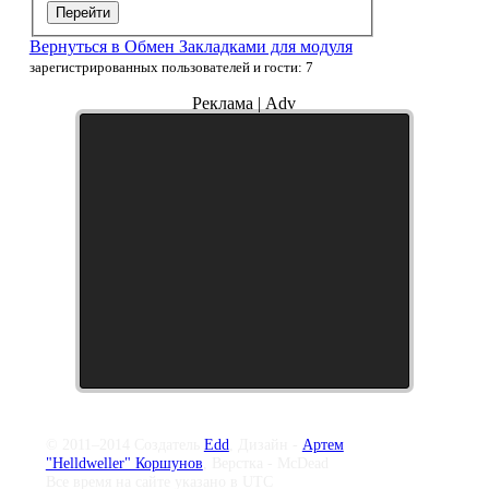
Перейти
Вернуться в Обмен Закладками для модуля
зарегистрированных пользователей и гости: 7
Реклама | Adv
© 2011–2014 Создатель
Edd
, Дизайн -
Артем
"Helldweller" Коршунов
, Верстка - McDead
Все время на сайте указано в UTC