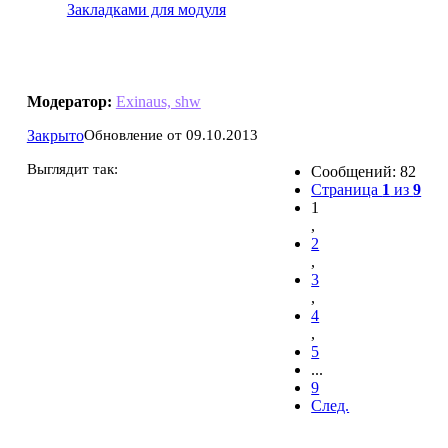
Закладками для модуля
Outdated. Замена вкладки "Запланированные
атаки" 2.2.0
Модератор:
Exinaus, shw
Закрыто
Обновление от 09.10.2013
Выглядит так:
Сообщений: 82
Страница
1
из
9
1
,
2
,
3
,
4
,
5
...
9
След.