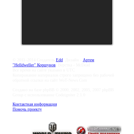
© 2011–2014 Создатель
Edd
, Дизайн -
Артем
"Helldweller" Коршунов
, Верстка - McDead
Все время на сайте указано в UTC
Копирование материалов строго запрещено без рабочей
обратной ссылки на сайт WoT-News.Com
Создано на базе phpBB © 2000, 2002, 2005, 2007 phpBB
Group с использование Codeigniter 2.1.0
Контактная информация
Помочь проекту