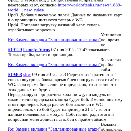
Upd2. В версии под 2.2.0 добавлены исправления
некоторых карт, согласно
https://worldoftanks.ru/news/1889-
world_ . new_rules/
Upd3. Добавил несколько полей. Данные по названиям карт
и о провинциях читаются теперь с WG.
Upd4. Поправил загрузку названий карт, теперь
отрабатывает корректно
Установил
Re: Замена вкладки "Запланированные атаки"
но, время
не
#19129
Lonely_Virus
07 ноя 2012, 17:47
показывает.
Только прайм, карта и провинция.
Значит так.
Re: Замена вкладки "Запланированные атаки"
прайм-
тайм
#19468
shw
09 ноя 2012, 12:31
берется из "кратенького"
списка внутри файлика. время боев подгружается с сайта
WG. если время боев еще не определено, то логично что
этих данных не будет.
Перефразирую - до расчета хода ни wg, ни модуль не
может точно предсказать когда будет бой. Именно поэтому
стоят прочерки. Когда расчет боя закончен и WG
определился, что бой будет например в 21-34, то эти
данные появляются в модуле. Собственно ради этого и
попросили меня дописать столбец с прайм-таймом.
Вкладка
Re: Замена вкладки "Запланированные атаки"
обновлена,