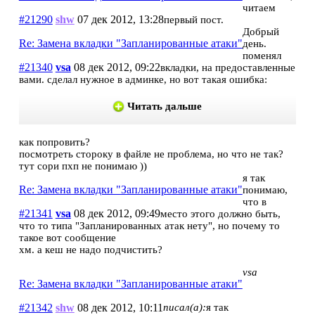
читаем
#21290
shw
07 дек 2012, 13:28
первый пост.
Добрый
Re: Замена вкладки "Запланированные атаки"
день.
поменял
#21340
vsa
08 дек 2012, 09:22
вкладки, на предоставленные
вами. сделал нужное в админке, но вот такая ошибка:
Читать дальше
как попровить?
посмотреть стороку в файле не проблема, но что не так?
тут сори пхп не понимаю ))
я так
Re: Замена вкладки "Запланированные атаки"
понимаю,
что в
#21341
vsa
08 дек 2012, 09:49
место этого должно быть,
что то типа "Запланированных атак нету", но почему то
такое вот сообщение
хм. а кеш не надо подчистить?
vsa
Re: Замена вкладки "Запланированные атаки"
#21342
shw
08 дек 2012, 10:11
писал(а):
я так