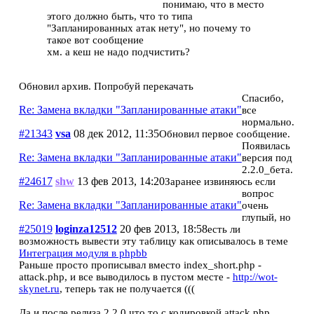
понимаю, что в место
этого должно быть, что то типа
"Запланированных атак нету", но почему то
такое вот сообщение
хм. а кеш не надо подчистить?
Обновил архив. Попробуй перекачать
Спасибо,
Re: Замена вкладки "Запланированные атаки"
все
нормально.
#21343
vsa
08 дек 2012, 11:35
Обновил первое сообщение.
Появилась
Re: Замена вкладки "Запланированные атаки"
версия под
2.2.0_бета.
#24617
shw
13 фев 2013, 14:20
Заранее извиняюсь если
вопрос
Re: Замена вкладки "Запланированные атаки"
очень
глупый, но
#25019
loginza12512
20 фев 2013, 18:58
есть ли
возможность вывести эту таблицу как описывалось в теме
Интеграция модуля в phpbb
Раньше просто прописывал вместо index_short.php -
attack.php, и все выводилось в пустом месте -
http://wot-
skynet.ru
, теперь так не получается (((
Да и после релиза 2.2.0 что то с кодировкой attack.php,