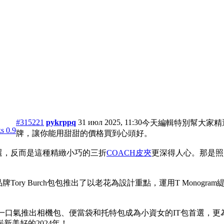
#315221
pykrppq
31 июл 2025, 11:30
今天編輯特別幫大家精
s 0.9
牌，讓你能用甜甜的價格買到心頭好。
首選，反而是這種精緻小巧的三折
COACH皮夾
更深得人心。那是照
！
媛品牌Tory Burch包包推出了以老花為設計重點，運用T Mon
人心的品牌，靠著一口氣推出相機包、便當袋和托特包成為小資女的IT
美好的2024年！