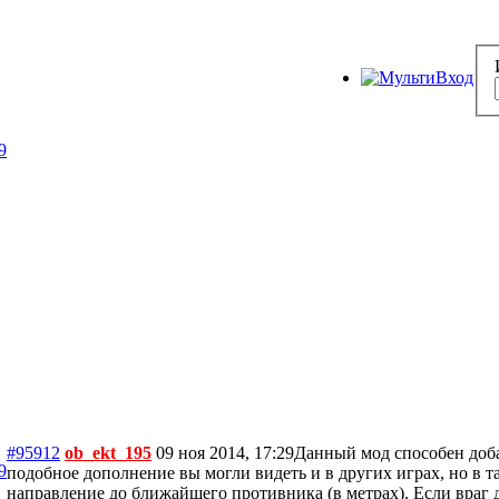
9
#95912
ob_ekt_195
09 ноя 2014, 17:29
Данный мод способен доба
9
подобное дополнение вы могли видеть и в других играх, но в 
направление до ближайшего противника (в метрах). Если враг д