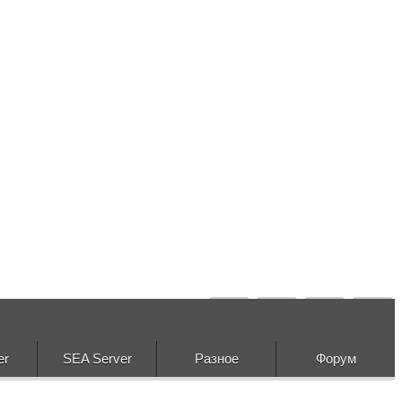
er
SEA Server
Разное
Форум