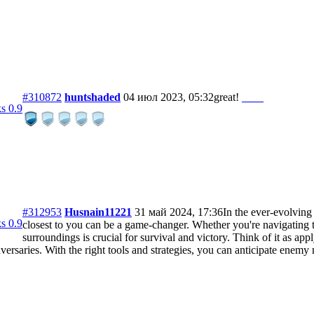
#310872
huntshaded
04 июл 2023, 05:32
great!
x trench run
s 0.9
#312953
Husnain11221
31 май 2024, 17:36
In the ever-evolving
s 0.9
closest to you can be a game-changer. Whether you're navigating t
surroundings is crucial for survival and victory. Think of it as appl
versaries. With the right tools and strategies, you can anticipate enem