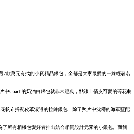
選7款萬元有找的小資精品銀包，全都是大家最愛的一線輕奢名
片中Coach的奶油白銀包就非常經典，點綴上俏皮可愛的碎花刺
ogram緹花帆布搭配皮革滾邊的拉鍊銀包，除了照片中沈穩的海軍藍配
包首選，更為了所有相機包愛好者推出結合相同設計元素的小銀包。而我