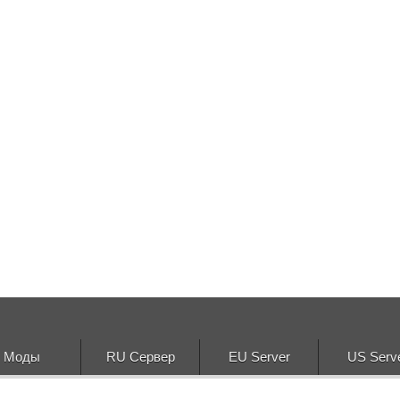
Моды
RU Сервер
EU Server
US Serv