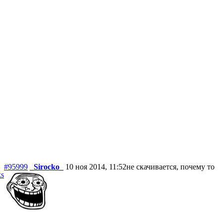
#95999
_Sirocko_
10 ноя 2014, 11:52
не скачивается, почему то
ks