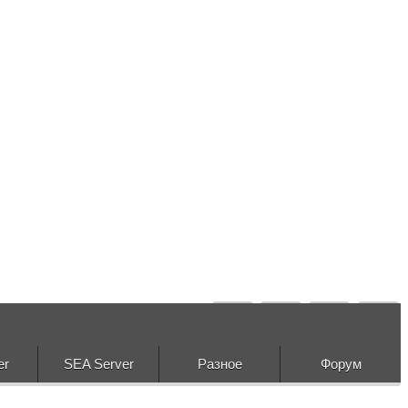
er
SEA Server
Разное
Форум