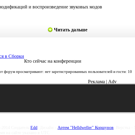
модификаций и воспроизведение звуковых модов
Читать дальше
ся в Сборки
Кто сейчас на конференции
от форум просматривают: нет зарегистрированных пользователей и гости: 10
Реклама | Adv
–2014 Создатель
Edd
, Дизайн -
Артем "Helldweller" Коршунов
, Верстка -
емя на сайте указано в UTC