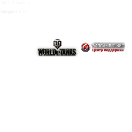
йт WoT-News.Com
deigniter 2.1.0