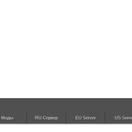
Моды
RU Сервер
EU Server
US Serv