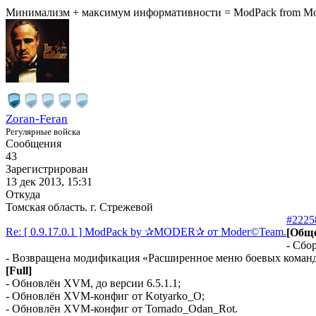
Минимализм + максимум информативности = ModPack from M
Zoran-Feran
Регулярные войска
Сообщения
43
Зарегистрирован
13 дек 2013, 15:31
Откуда
Томская область. г. Стрежевой
#2225
Re: [ 0.9.17.0.1 ] ModPack by ✰MODER✰ от Moder©Team.
[Обще
- Сбор
- Возвращена модификация «Расширенное меню боевых команд»
[Full]
- Обновлён XVM, до версии 6.5.1.1;
- Обновлён XVM-конфиг от Kotyarko_O;
- Обновлён XVM-конфиг от Tornado_Odan_Rot.