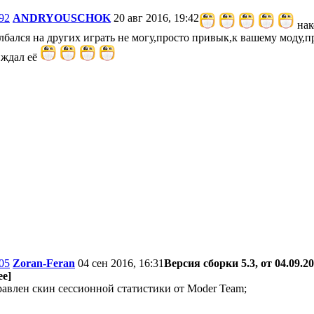
92
ANDRYOUSCHOK
20 авг 2016, 19:42
нак
олбался на других играть не могу,просто привык,к вашему моду,п
 ждал её
05
Zoran-Feran
04 сен 2016, 16:31
Версия сборки 5.3, от 04.09.20
е]
равлен скин сессионной статистики от Moder Team;