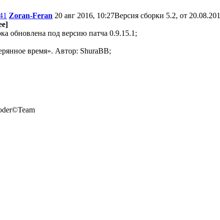
41
Zoran-Feran
20 авг 2016, 10:27
Версия сборки 5.2, от 20.08.201
е]
рка обновлена под версию патча 0.9.15.1;
ерянное время». Автор: ShuraBB;
oder©Team