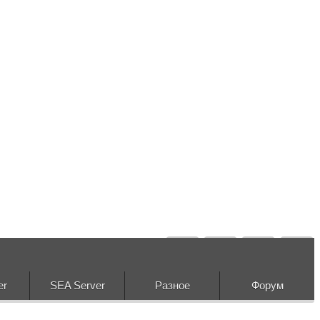
er
SEA Server
Разное
Форум