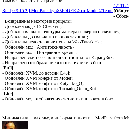
Томская область. г. Стрежевой
#211121
Re: [ 0.9.15.2 ] ModPack by ✰MODER✰ от Moder©Team.
[Общее
- Сборк
- Возвращены некоторые прицелы;
- Добавлен мод «TS-Checker»;
- Добавлен вариант текстуры маркера серверного сведения;
- Добавлены два варианта иконок техники;
- Добавлены недостающие пункты Wot-Tweaker`а;
- Обновлён мод «Антитоксичность»;
- Обновлён мод «Потерянное время»;
- Исправлен скин сессионной статистики от Kapany3uk;
- Исправлено отображение иконок техники в бою.
[Full]
- Обновлён XVM, до версии 6.4.4;
- Обновлён XVM-конфиг от Moder;
- Обновлён XVM-конфиг от Kotyarko_O;
- Обновлён XVM-конфиг от Tornado_Odan_Rot.
[Lite]
- Обновлён мод отображения статистики игроков в бою.
Минимализм + максимум информативности = ModPack from M