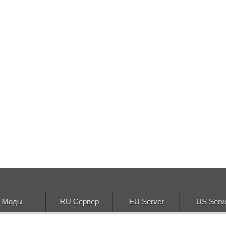
Моды
RU Сервер
EU Server
US Serv