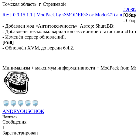
Томская область. г. Стрежевой
#2080
Re: [ 0.9.15.1.1 ] ModPack by ✰MODER✰ от Moder©Team.
[Обще
- Сбо
- Добавлен мод «Антитоксичность». Автор: ShuraBB;
- Добавлены несколько вариантов сессионной статистики «Пот
- Изменён сервер обновлений.
[Full]
- Обновлён XVM, до версии 6.4.2.
Минимализм + максимум информативности = ModPack from M
ANDRYOUSCHOK
Новичок
Сообщения
1
Зарегистрирован