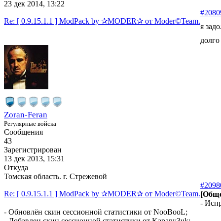
23 дек 2014, 13:22
#2080
Re: [ 0.9.15.1.1 ] ModPack by ✰MODER✰ от Moder©Team.
я зад
долго
Zoran-Feran
Регулярные войска
Сообщения
43
Зарегистрирован
13 дек 2013, 15:31
Откуда
Томская область. г. Стрежевой
#2098
Re: [ 0.9.15.1.1 ] ModPack by ✰MODER✰ от Moder©Team.
[Обще
- Исп
- Обновлён скин сессионной статистики от NooBooL;
- Добавлен скин сессионной статистики от Kapany3uk;