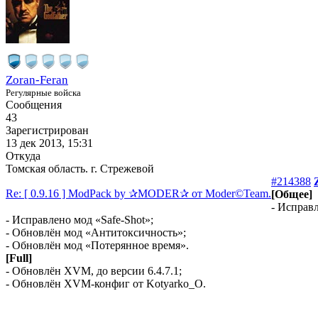
Zoran-Feran
Регулярные войска
Сообщения
43
Зарегистрирован
13 дек 2013, 15:31
Откуда
Томская область. г. Стрежевой
#214388
Re: [ 0.9.16 ] ModPack by ✰MODER✰ от Moder©Team.
[Общее]
- Исправ
- Исправлено мод «Safe-Shot»;
- Обновлён мод «Антитоксичность»;
- Обновлён мод «Потерянное время».
[Full]
- Обновлён XVM, до версии 6.4.7.1;
- Обновлён XVM-конфиг от Kotyarko_O.