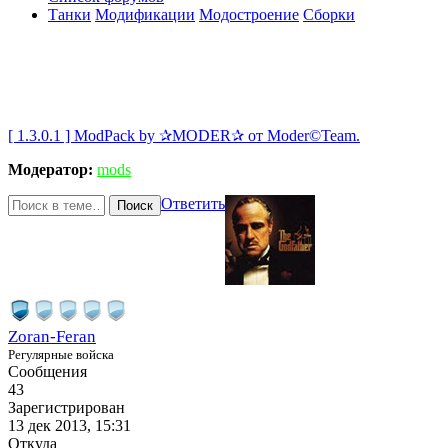
Танки
Модификации
Модостроение
Сборки
[ 1.3.0.1 ] ModPack by ✰MODER✰ от Moder©Team.
Модератор:
mods
Ответить
Поиск
Zoran-Feran
Регулярные войска
Сообщения
43
Зарегистрирован
13 дек 2013, 15:31
Откуда