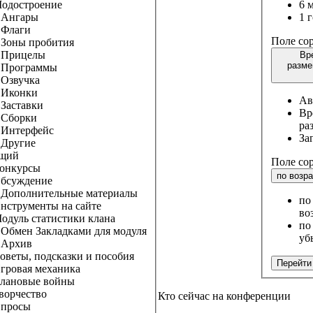
остроение
6 
гары
1 
аги
Поле со
ы пробития
ицелы
Вр
разме
ограммы
вучка
онки
Ав
ставки
Вр
орки
ра
терфейс
За
угие
щий
Поле со
курсы
по возр
уждение
олнительные материалы
по
трументы на сайте
во
ль статистики клана
по
ен Закладками для модуля
уб
хив
ты, подсказки и пособия
Перейти
овая механика
новые войны
рчество
Кто сейчас на конференции
росы