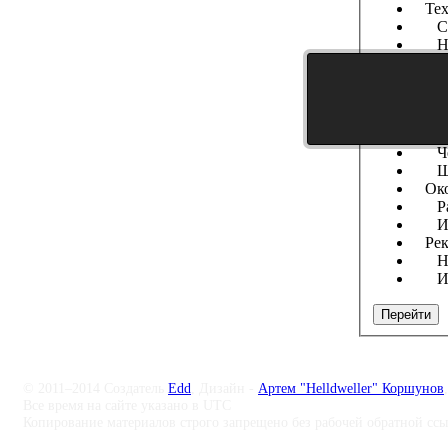
Тех
Сов
Нем
Аме
Фр
Кит
Анг
Яп
Чех
Шв
Окол
Раз
Ис
Рек
Наб
Ищ
Перейти
© 2011–2014 Создатель
Edd
, Дизайн -
Артем "Helldweller" Коршунов
Все время на сайте указано в UTC
Копирование материалов строго запрещено без рабочей обратной сс