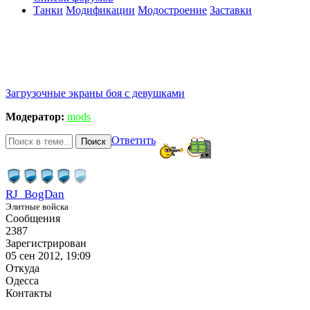
Танки
Модификации
Модостроение
Заставки
Загрузочные экраны боя с девушками
Модератор:
mods
Ответить
Поиск
RJ_BogDan
Элитные войска
Сообщения
2387
Зарегистрирован
05 сен 2012, 19:09
Откуда
Одесса
Контакты