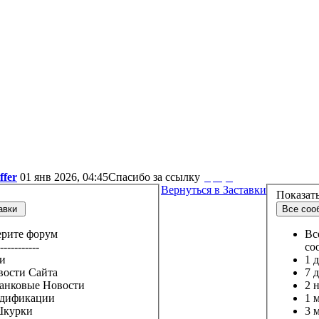
ffer
01 янв 2026, 04:45
Спасибо за ссылку
pokepathtdgame
Вернуться в Заставки
Показать
вки
Все соо
рите форум
Вс
-----------
со
и
1 
ости Сайта
7 
ковые Новости
2 
ификации
1 
урки
3 