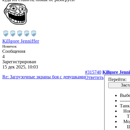
Killgore Jenniffer
Новичок
Сообщения
4
Зарегистрирован
15 дек 2025, 10:03
#315740
Killgore Jenni
Re: Загрузочные экраны боя с девушками
Ответить
Перейти:
Заста
Выбе
-------
Танк
Нов
Тан
Мод
Шк