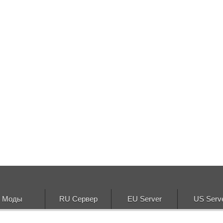
Моды
RU Сервер
EU Server
US Serv