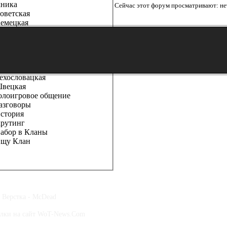
ника
Сейчас этот форум просматривают: нет
етская
ецкая
риканская
анцузы
айская
лийская
ония
ословацкая
ецкая
оигровое общение
говоры
тория
рутинг
ор в Кланы
у Клан
, Верстка - McDead
ылки на сайт WoT-News.Com