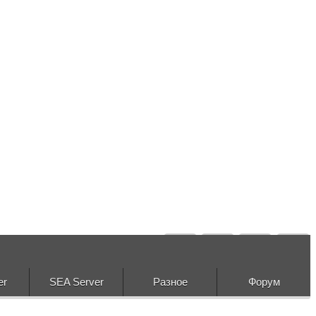
er
SEA Server
Разное
Форум