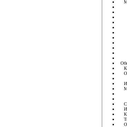
Мод
Ан
Фл
Зон
Пр
Пр
Оз
Ик
За
Сб
Ин
Др
Об
Кон
Обс
Доп
Инс
Моду
Обм
Ар
Сове
Игр
Кла
Тво
Оп