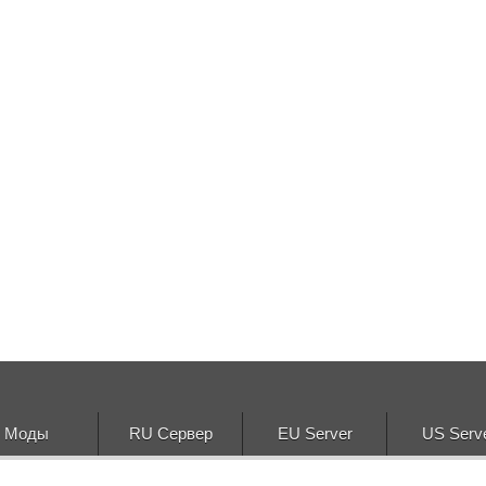
Моды
RU Сервер
EU Server
US Serv