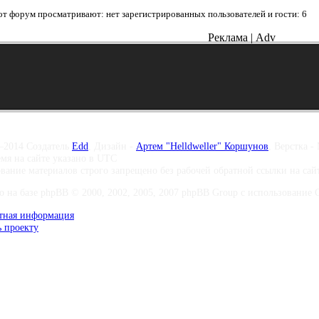
от форум просматривают: нет зарегистрированных пользователей и гости: 6
Реклама | Adv
–2014 Создатель
Edd
, Дизайн -
Артем "Helldweller" Коршунов
, Верстка -
емя на сайте указано в UTC
вание материалов строго запрещено без рабочей обратной ссылки на са
о на базе phpBB © 2000, 2002, 2005, 2007 phpBB Group с использование Co
тная информация
 проекту