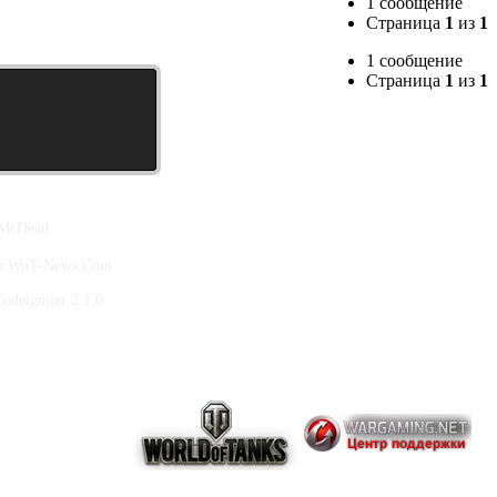
1 сообщение
Страница
1
из
1
1 сообщение
Страница
1
из
1
 McDead
йт WoT-News.Com
deigniter 2.1.0