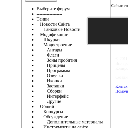
Сейчас эт
Выберите форум
------------------
Танки
Новости Сайта
Танковые Новости
Модификации
Шкурки
Модостроение
Ангары
Флаги
© 2011
Зоны пробития
Все вр
Прицелы
Копиро
Программы
Озвучка
Создан
Иконки
Заставки
Контак
Сборки
Помочь
Интерфейс
Другие
Общий
Конкурсы
Обсуждение
Дополнительные материалы
Инструменты на сайте