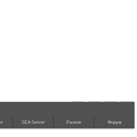
er
SEA Server
Разное
Форум