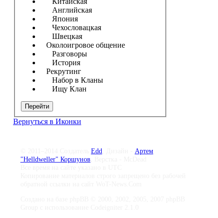
Китайская
Английская
Япония
Чехословацкая
Швецкая
Околоигровое общение
Разговоры
История
Рекрутинг
Набор в Кланы
Ищу Клан
Перейти
Вернуться в Иконки
© 2011–2014 Создатель
Edd
, Дизайн -
Артем
"Helldweller" Коршунов
, Верстка - McDead
Все время на сайте указано в UTC
Копирование материалов строго запрещено без рабочей
обратной ссылки на сайт WoT-News.Com
Создано на базе phpBB © 2000, 2002, 2005, 2007 phpBB
Group с использование Codeigniter 2.1.0