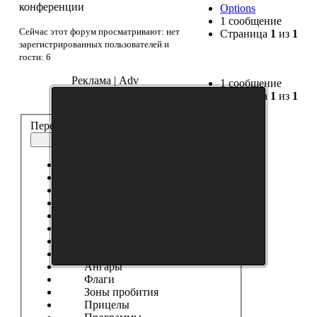
конференции
Options
1 сообщение
Сейчас этот форум просматривают: нет
Страница
1
из
1
зарегистрированных пользователей и
гости: 6
Реклама | Adv
1 сообщение
Страница
1
из
1
Перейти:
Иконки
Выберите форум
------------------
Танки
Новости Сайта
Танковые Новости
Модификации
Шкурки
Модостроение
Ангары
Флаги
Зоны пробития
Прицелы