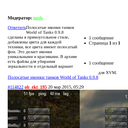
Полосатые иконки танков World of Tanks 0.9.8
Модератор:
mods
Ответить
Полосатые иконки танков
World of Tanks 0.9.8
сделаны в прямоугольном стиле,
1 сообщение
добавлены цвета для каждой
Страница
1
из
1
техники, все цвета имеют полосатый
фон. Это делает иконки
уникальными и красивыми. В архиве
есть файлы для убирания
1 сообщение
зеркальности и отдельный вариант
для XVM.
Полосатые иконки танков World of Tanks 0.9.8
#114822
ob_ekt_195
20 мар 2015, 05:29