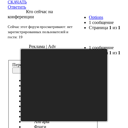
СКАЧАТЬ
Ответить
Кто сейчас на
конференции
Options
1 сообщение
Сейчас этот форум просматривают: нет
Страница
1
из
1
зарегистрированных пользователей и
гости: 19
Реклама | Adv
1 сообщение
Страница
1
из
1
Перейти:
Иконки
Выберите форум
------------------
Танки
Новости Сайта
Танковые Новости
Модификации
Шкурки
Модостроение
Ангары
Флаги