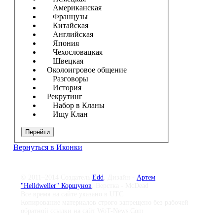
Американская
Французы
Китайская
Английская
Япония
Чехословацкая
Швецкая
Околоигровое общение
Разговоры
История
Рекрутинг
Набор в Кланы
Ищу Клан
Перейти
Вернуться в Иконки
© 2011–2014 Создатель
Edd
, Дизайн -
Артем
"Helldweller" Коршунов
, Верстка - McDead
Все время на сайте указано в UTC
Копирование материалов строго запрещено без рабочей
обратной ссылки на сайт WoT-News.Com