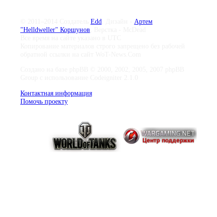
© 2011–2014 Создатель
Edd
, Дизайн -
Артем
"Helldweller" Коршунов
, Верстка - McDead
Все время на сайте указано в UTC
Копирование материалов строго запрещено без рабочей
обратной ссылки на сайт WoT-News.Com
Создано на базе phpBB © 2000, 2002, 2005, 2007 phpBB
Group с использование Codeigniter 2.1.0
Контактная информация
Помочь проекту