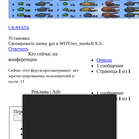
СКАЧАТЬ
Установка:
Скопировать папку gui в WOT/res_mods/0.9.3/.
Ответить
Кто сейчас на
конференции
Options
1 сообщение
Сейчас этот форум просматривают: нет
Страница
1
из
1
зарегистрированных пользователей и
гости: 11
Реклама | Adv
1 сообщение
Страница
1
из
1
Перейти:
Иконки
Выберите форум
------------------