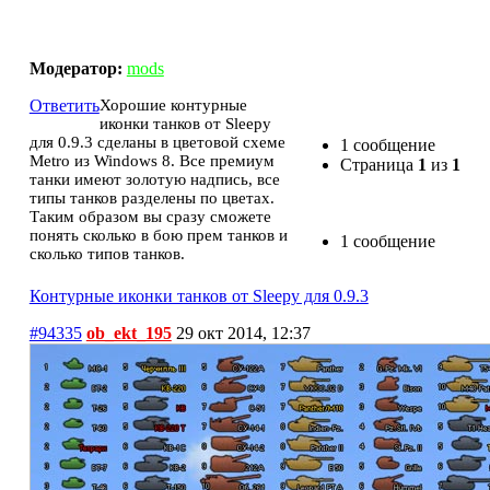
Контурные иконки танков от Sleepy для 0.9.3
Модератор:
mods
Ответить
Хорошие контурные
иконки танков от Sleepy
для 0.9.3 сделаны в цветовой схеме
1 сообщение
Metro из Windows 8. Все премиум
Страница
1
из
1
танки имеют золотую надпись, все
типы танков разделены по цветах.
Таким образом вы сразу сможете
понять сколько в бою прем танков и
1 сообщение
сколько типов танков.
Контурные иконки танков от Sleepy для 0.9.3
#94335
ob_ekt_195
29 окт 2014, 12:37