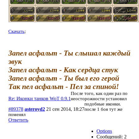
Скачать
;
Запел асфальт - Ты слышал каждый
звук
Запел асфальт - Как сердца стук
Запел асфальт - Ты был его герой
Так пел асфальт - Пел за спиной!
После того, как один раз по
Re: Иконки танков WoT 0.9.1
неосторожности установил
подобные иконки.
#89378
asteroyd2
21 сен 2014, 18:27
после 1 боя тут же
поменял
Ответить
Options
Сообщений: 2