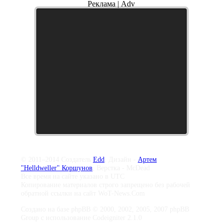
Реклама | Adv
© 2011–2014 Создатель
Edd
, Дизайн -
Артем
"Helldweller" Коршунов
, Верстка - McDead
Все время на сайте указано в UTC
Копирование материалов строго запрещено без рабочей
обратной ссылки на сайт WoT-News.Com
Создано на базе phpBB © 2000, 2002, 2005, 2007 phpBB
Group с использование Codeigniter 2.1.0