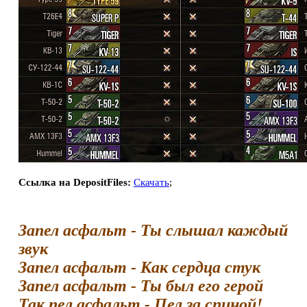
Ссылка на DepositFiles:
Скачать
;
Запел асфальт - Ты слышал каждый
звук
Запел асфальт - Как сердца стук
Запел асфальт - Ты был его герой
Так пел асфальт - Пел за спиной!