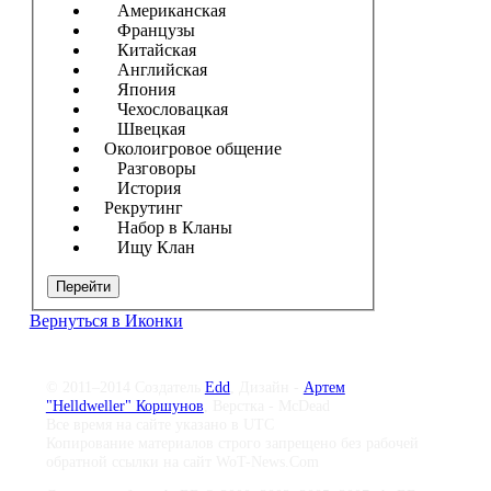
Американская
Французы
Китайская
Английская
Япония
Чехословацкая
Швецкая
Околоигровое общение
Разговоры
История
Рекрутинг
Набор в Кланы
Ищу Клан
Перейти
Вернуться в Иконки
© 2011–2014 Создатель
Edd
, Дизайн -
Артем
"Helldweller" Коршунов
, Верстка - McDead
Все время на сайте указано в UTC
Копирование материалов строго запрещено без рабочей
обратной ссылки на сайт WoT-News.Com