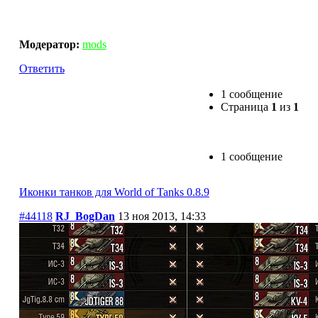
Иконки танков для World of Tanks 0.8.9
Модератор:
mods
Ответить
1 сообщение
Страница
1
из
1
1 сообщение
Иконки танков для World of Tanks 0.8.9
#44118
RJ_BogDan
13 ноя 2013, 14:33