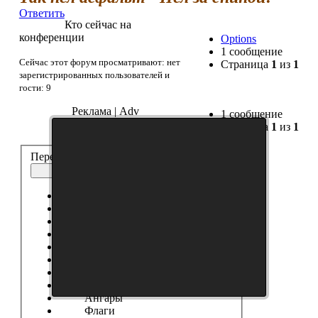
Ответить
Кто сейчас на
конференции
Options
1 сообщение
Сейчас этот форум просматривают: нет
Страница
1
из
1
зарегистрированных пользователей и
гости: 9
Реклама | Adv
1 сообщение
Страница
1
из
1
Перейти:
Иконки
Выберите форум
------------------
Танки
Новости Сайта
Танковые Новости
Модификации
Шкурки
Модостроение
Ангары
Флаги