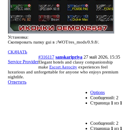
Установка:
Скопировать папку gui в :/WOT/res_mods/0.9.8/.
СКАЧАТЬ
#316117
sanskaripriya
27 май 2026, 15:35
Service Provider
Elegant hotels and classy companionship
make
Escort Aerocity
experiences feel
luxurious and unforgettable for anyone who enjoys premium
nightlife.
Ответить
Options
Сообщений: 2
Страница
1
из
1
Сообщений: 2
Страница
1
из
1