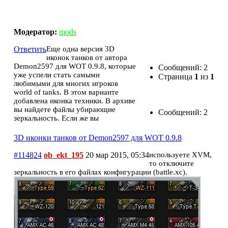
3D иконки танков от Demon2597 для WOT 0.9.8
Модератор:
mods
Ответить
Еще одна версия 3D
иконок танков от автора
Demon2597 для WOT 0.9.8, которые
Сообщений: 2
уже успели стать самыми
Страница
1
из
1
любимыми для многих игроков
world of tanks. В этом варианте
добавлена иконка техники. В архиве
вы найдете файлы убирающие
Сообщений: 2
зеркальность. Если же вы
3D иконки танков от Demon2597 для WOT 0.9.8
#114824
ob_ekt_195
20 мар 2015, 05:34
используете XVM,
то отключите
зеркальность в его файлах конфигурации (battle.xc).