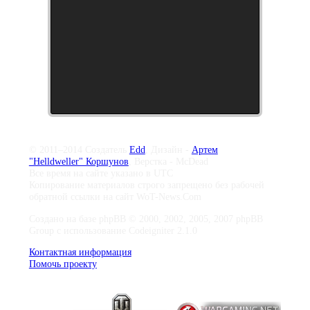
© 2011–2014 Создатель
Edd
, Дизайн -
Артем
"Helldweller" Коршунов
, Верстка - McDead
Все время на сайте указано в UTC
Копирование материалов строго запрещено без рабочей
обратной ссылки на сайт WoT-News.Com
Создано на базе phpBB © 2000, 2002, 2005, 2007 phpBB
Group с использование Codeigniter 2.1.0
Контактная информация
Помочь проекту