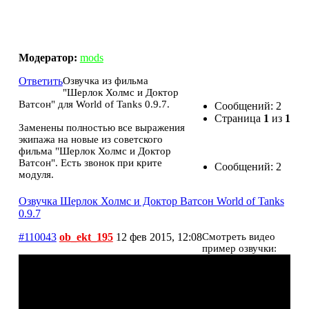
Озвучка Шерлок Холмс и Доктор Ватсон World of
Tanks 0.9.7
Модератор:
mods
Ответить
Озвучка из фильма
"Шерлок Холмс и Доктор
Ватсон" для World of Tanks 0.9.7.
Сообщений: 2
Страница
1
из
1
Заменены полностью все выражения
экипажа на новые из советского
фильма "Шерлок Холмс и Доктор
Ватсон". Есть звонок при крите
Сообщений: 2
модуля.
Озвучка Шерлок Холмс и Доктор Ватсон World of Tanks
0.9.7
#110043
ob_ekt_195
12 фев 2015, 12:08
Смотреть видео
пример озвучки: