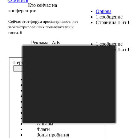
Ответить
Кто сейчас на
конференции
Options
1 сообщение
Сейчас этот форум просматривают: нет
Страница
1
из
1
зарегистрированных пользователей и
гости: 6
Реклама | Adv
1 сообщение
Страница
1
из
1
Перейти:
Озвучка
Выберите форум
------------------
Танки
Новости Сайта
Танковые Новости
Модификации
Шкурки
Модостроение
Ангары
Флаги
Зоны пробития