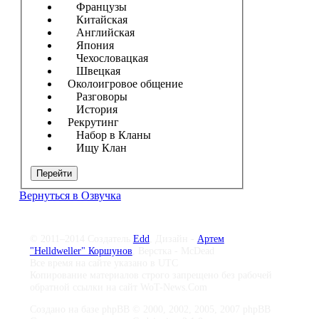
Французы
Китайская
Английская
Япония
Чехословацкая
Швецкая
Околоигровое общение
Разговоры
История
Рекрутинг
Набор в Кланы
Ищу Клан
Перейти
Вернуться в Озвучка
© 2011–2014 Создатель
Edd
, Дизайн -
Артем
"Helldweller" Коршунов
, Верстка - McDead
Все время на сайте указано в UTC
Копирование материалов строго запрещено без рабочей
обратной ссылки на сайт WoT-News.Com
Создано на базе phpBB © 2000, 2002, 2005, 2007 phpBB