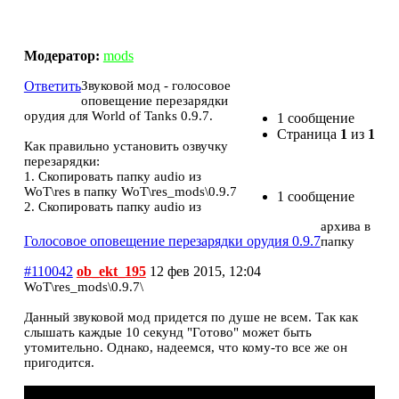
Голосовое оповещение перезарядки орудия 0.9.7
Модератор:
mods
Ответить
Звуковой мод - голосовое
оповещение перезарядки
орудия для World of Tanks 0.9.7.
1 сообщение
Страница
1
из
1
Как правильно установить озвучку
перезарядки:
1. Скопировать папку audio из
WoT\res в папку WoT\res_mods\0.9.7
1 сообщение
2. Скопировать папку audio из
архива в
Голосовое оповещение перезарядки орудия 0.9.7
папку
#110042
ob_ekt_195
12 фев 2015, 12:04
WoТ\res_mods\0.9.7\
Данный звуковой мод придется по душе не всем. Так как
слышать каждые 10 секунд "Готово" может быть
утомительно. Однако, надеемся, что кому-то все же он
пригодится.