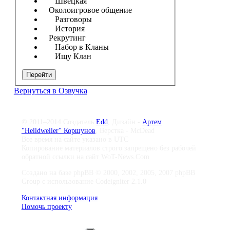
Швецкая
Околоигровое общение
Разговоры
История
Рекрутинг
Набор в Кланы
Ищу Клан
Перейти
Вернуться в Озвучка
© 2011–2014 Создатель
Edd
, Дизайн -
Артем
"Helldweller" Коршунов
, Верстка - McDead
Все время на сайте указано в UTC
Копирование материалов строго запрещено без рабочей
обратной ссылки на сайт WoT-News.Com
Создано на базе phpBB © 2000, 2002, 2005, 2007 phpBB
Group с использование Codeigniter 2.1.0
Контактная информация
Помочь проекту