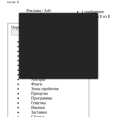
гости: 4
Реклама | Adv
1 сообщение
Страница
1
из
1
Перейти:
Озвучка
Выберите форум
------------------
Танки
Новости Сайта
Танковые Новости
Модификации
Шкурки
Модостроение
Ангары
Флаги
Зоны пробития
Прицелы
Программы
Озвучка
Иконки
Заставки
Сборки