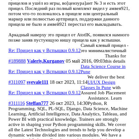
прицелов и ушёл из игры, во[цензура]ант № 3 и есть этот
прицел. Последний раз полный комплект видел у амвея921,
потом что-то поломалось в прицеле или центральный
маркер или полностью артприцел, поддержки данного
прицела не было и амвей921 перестал его выкладывать.
Аркадный наверху это прицел от AtotIK, появился намного
позже заняв пустующую нишу прицела как у вспышки.
Самый клевый прицел -
Re: Прицел как у Вспышки 0.9.12
это минималистичный
Thanks for
#189888
Valeriy.Kurganov
05 май 2016, 09:03
this details
Data Science Course in
Re: Прицел как у Вспышки 0.9.12
Pune
We deliver the best
#311097
syevale111
18 окт 2023, 11:14
UI/UX Design
Classes In Pune
with
Re: Прицел как у Вспышки 0.9.12
Assured Job Placement
Assistance. Learn
#311116
Steffan777
26 окт 2023, 14:30
Python, R
Programming, SQL, PL-SQL, Django, Data Science, Machine
Learning, Artificial Intelligence, Data Analytics, Tableau, and
Power BI with practical knowledge. Trainers are strongly
active in shaping your Python programming skills. We cover
all the Latest Technologies and trends to help you develop a
dynamic website divided into various modules. We have a