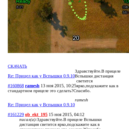
СКАЧАТЬ
Здравствуйте.В прицеле
Re: Прицел как у Вспышки 0.9.10
Вспышки дистанция
светится
#160868
ramesh
13 ноя 2015, 10:25
ярко,подскажите как в
стандартном прицеле это сделать?Спасибо.
ramesh
Re: Прицел как у Вспышки 0.9.10
#161229
ob_ekt_195
15 ноя 2015, 04:12
писал(а):
Здравствуйте.В прицеле Вспышки
дистанция светится ярко,подскажите как в