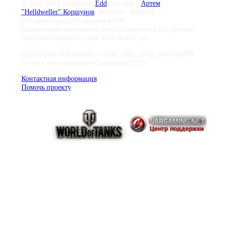
© 2011–2014 Создатель
Edd
, Дизайн -
Артем
"Helldweller" Коршунов
, Верстка - McDead
Все время на сайте указано в UTC
Копирование материалов строго запрещено без рабочей
обратной ссылки на сайт WoT-News.Com
Создано на базе phpBB © 2000, 2002, 2005, 2007 phpBB
Group с использование Codeigniter 2.1.0
Контактная информация
Помочь проекту