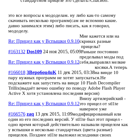
стандартном прицеле это сделать?Спасибо.
это все вопросы к мододелам. ну либо как-то самому
скачивать несколько программ(сам не вспомню какие.
давно занимался этим) либо писать, как я говорил,
мододелу.
Мне кажется или на
Re: Прицел как у Вспышки 0.9.10
скринах разные
прицелы?
#163132
Dos109
24 ноя 2015, 05:09
Раньше постоянно
пределывал моды под
Re: Прицел как у Вспышки 0.9.12
себя,выправлял мелкие
косяки.А теперь
#166018
3Bepo6ou4uK
11 дек 2015, 03:38
на винде 10
пару нужных программ не хотят запускаться.Не
подскажите как запустить на винде 10 Flash Decompiler
Trillix(выдаёт вечно ошибку по поводу Adobe Flash Player
Active X хотя установлена последняя версия)
Внизу артилерийский -
Re: Прицел как у Вспышки 0.9.12
это прицел от stl1te
наверное уже
#166576
zaq
13 дек 2015, 11:09
модифицированный или
один из его последних версий. У stl1te был этот прицел -
одно время который действительно называли прицелом как
у вспышки и несколько стандартных (цвета разные)
прицелов. Позднее stl1te выложил исходники своих