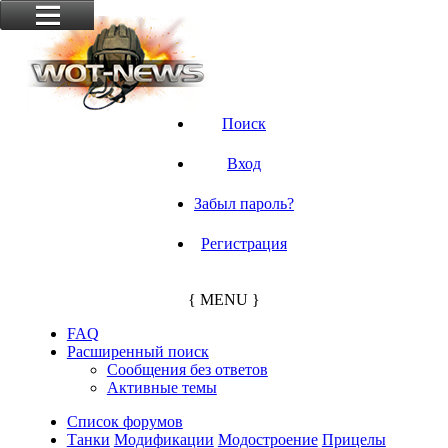
Поиск
Вход
Забыл пароль?
Регистрация
{ MENU }
FAQ
Расширенный поиск
Сообщения без ответов
Активные темы
Список форумов
Танки
Модификации
Модостроение
Прицелы