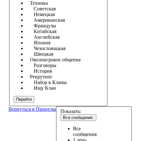
Техника
Советская
Немецкая
Американская
Французы
Китайская
Английская
Япония
Чехословацкая
Швецкая
Околоигровое общение
Разговоры
История
Рекрутинг
Набор в Кланы
Ищу Клан
Перейти
Вернуться в Прицелы
Показать:
Все сообщения
Все
сообщения
1 день