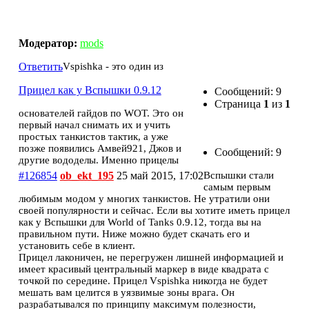
Прицел как у Вспышки 0.9.12
Модератор:
mods
Ответить
Vspishka - это один из
Прицел как у Вспышки 0.9.12
Сообщений: 9
Страница
1
из
1
основателей гайдов по WOT. Это он
первый начал снимать их и учить
простых танкистов тактик, а уже
позже появились Амвей921, Джов и
Сообщений: 9
другие вододелы. Именно прицелы
#126854
ob_ekt_195
25 май 2015, 17:02
Вспышки стали
самым первым
любимым модом у многих танкистов. Не утратили они
своей популярности и сейчас. Если вы хотите иметь прицел
как у Вспышки для World of Tanks 0.9.12, тогда вы на
правильном пути. Ниже можно будет скачать его и
установить себе в клиент.
Прицел лаконичен, не перегружен лишней информацией и
имеет красивый центральный маркер в виде квадрата с
точкой по середине. Прицел Vspishka никогда не будет
мешать вам целится в уязвимые зоны врага. Он
разрабатывался по принципу максимум полезности,