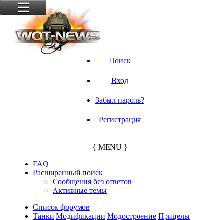
Поиск
Вход
Забыл пароль?
Регистрация
{ MENU }
FAQ
Расширенный поиск
Сообщения без ответов
Активные темы
Список форумов
Танки
Модификации
Модостроение
Прицелы