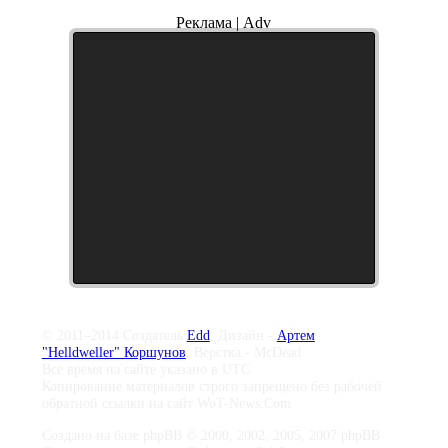
Реклама | Adv
© 2011–2014 Создатель
Edd
, Дизайн -
Артем
"Helldweller" Коршунов
, Верстка - McDead
Все время на сайте указано в UTC
Копирование материалов строго запрещено без рабочей
обратной ссылки на сайт WoT-News.Com
Создано на базе phpBB © 2000, 2002, 2005, 2007 phpBB