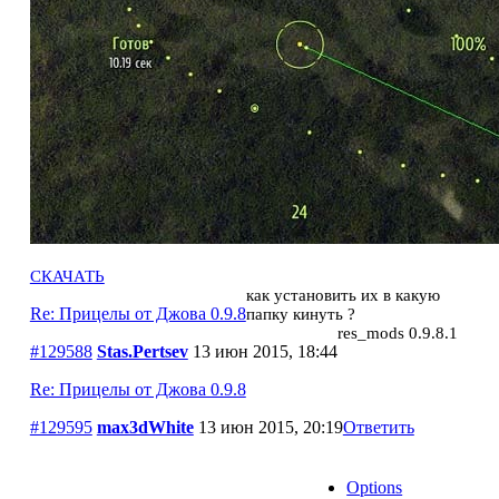
СКАЧАТЬ
как установить их в какую
Re: Прицелы от Джова 0.9.8
папку кинуть ?
res_mods 0.9.8.1
#129588
Stas.Pertsev
13 июн 2015, 18:44
Re: Прицелы от Джова 0.9.8
#129595
max3dWhite
13 июн 2015, 20:19
Ответить
Options