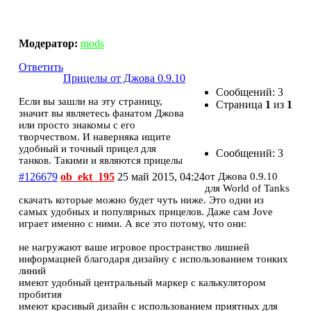
Прицелы от Джова 0.9.10
Модератор:
mods
Ответить
Прицелы от Джова 0.9.10
Сообщений: 3
Если вы зашли на эту страницу,
Страница
1
из
1
значит вы являетесь фанатом Джова
или просто знакомы с его
творчеством. И наверняка ищите
удобный и точный прицел для
Сообщений: 3
танков. Такими и являются прицелы
#126679
ob_ekt_195
25 май 2015, 04:24
от Джова 0.9.10
для World of Tanks
скачать которые можно будет чуть ниже. Это одни из
самых удобных и популярных прицелов. Даже сам Jove
играет именно с ними. А все это потому, что они:
не нагружают ваше игровое пространство лишней
информацией благодаря дизайну с использованием тонких
линий
имеют удобный центральный маркер с калькулятором
пробития
имеют красивый дизайн с использованием приятных для