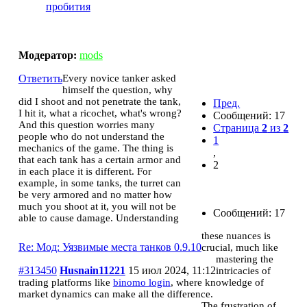
пробития
Мод: Уязвимые места танков 0.9.10
Модератор:
mods
Ответить
Every novice tanker asked
himself the question, why
did I shoot and not penetrate the tank,
Пред.
I hit it, what a ricochet, what's wrong?
Сообщений: 17
And this question worries many
Страница
2
из
2
people who do not understand the
1
mechanics of the game. The thing is
,
that each tank has a certain armor and
2
in each place it is different. For
example, in some tanks, the turret can
be very armored and no matter how
much you shoot at it, you will not be
Сообщений: 17
able to cause damage. Understanding
these nuances is
Re: Мод: Уязвимые места танков 0.9.10
crucial, much like
mastering the
#313450
Husnain11221
15 июл 2024, 11:12
intricacies of
trading platforms like
binomo login
, where knowledge of
market dynamics can make all the difference.
The frustration of