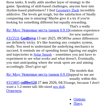
those tanks. It really adds another layer of strategy to the
game. Speaking of skill-based challenges, anyone here into
rhythm-based platformers? I find
Geometry Dash
incredibly
addictive. The levels get tough, but the satisfaction of finally
conquering one is amazing! Maybe give it a try if you're
looking for something different but equally rewarding.
That's a really
Re: Мод: Уязвимые места танков 0.9.10
common experience
for new tankers!
#315531
Godfreya
13 окт 2025, 09:58
The armor differences
are definitely tricky. It’s like learning any complex system,
really. You need to understand the underlying mechanics to
succeed. It reminds me of spending hours figuring out angles
and trajectories in
Solar Smash
– sometimes you just have to
experiment to see what works and what doesn't. Eventually,
you start anticipating where the weak spots are and aiming
accordingly. Don't give up!
The models that
Re: Мод: Уязвимые места танков 0.9.10
appeal to me are
usually within this
#315805
cofffee124
27 янв 2026, 04:31
range, because I don't
want a 1.2-meter tall, life-sized
sex doll
.
Ответить
Options
Пред.