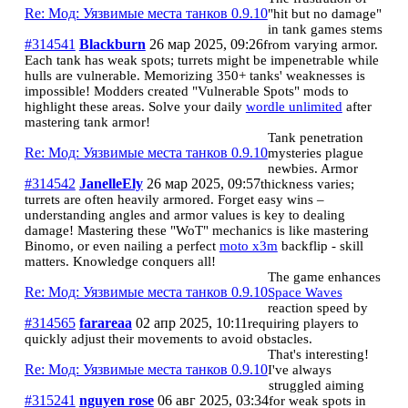
Re: Мод: Уязвимые места танков 0.9.10
"hit but no damage"
in tank games stems
#314541
Blackburn
26 мар 2025, 09:26
from varying armor.
Each tank has weak spots; turrets might be impenetrable while
hulls are vulnerable. Memorizing 350+ tanks' weaknesses is
impossible! Modders created "Vulnerable Spots" mods to
highlight these areas. Solve your daily
wordle unlimited
after
mastering tank armor!
Tank penetration
Re: Мод: Уязвимые места танков 0.9.10
mysteries plague
newbies. Armor
#314542
JanelleEly
26 мар 2025, 09:57
thickness varies;
turrets are often heavily armored. Forget easy wins –
understanding angles and armor values is key to dealing
damage! Mastering these "WoT" mechanics is like mastering
Binomo, or even nailing a perfect
moto x3m
backflip - skill
matters. Knowledge conquers all!
The game enhances
Re: Мод: Уязвимые места танков 0.9.10
Space Waves
reaction speed by
#314565
farareaa
02 апр 2025, 10:11
requiring players to
quickly adjust their movements to avoid obstacles.
That's interesting!
Re: Мод: Уязвимые места танков 0.9.10
I've always
struggled aiming
#315241
nguyen rose
06 авг 2025, 03:34
for weak spots in