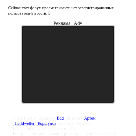
Сейчас этот форум просматривают: нет зарегистрированных
пользователей и гости: 5
Реклама | Adv
© 2011–2014 Создатель
Edd
, Дизайн -
Артем
"Helldweller" Коршунов
, Верстка - McDead
Все время на сайте указано в UTC
Копирование материалов строго запрещено без рабочей