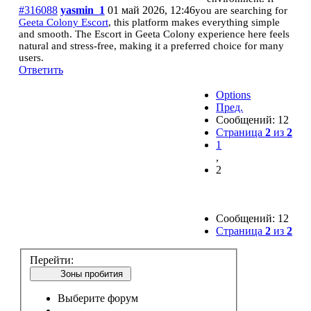
#316088
yasmin_1
01 май 2026, 12:46
you are searching for
Geeta Colony Escort
, this platform makes everything simple
and smooth. The Escort in Geeta Colony experience here feels
natural and stress-free, making it a preferred choice for many
users.
Ответить
Options
Пред.
Сообщений: 12
Страница
2
из
2
1
,
2
Сообщений: 12
Страница
2
из
2
Перейти:
Зоны пробития
Выберите форум
------------------