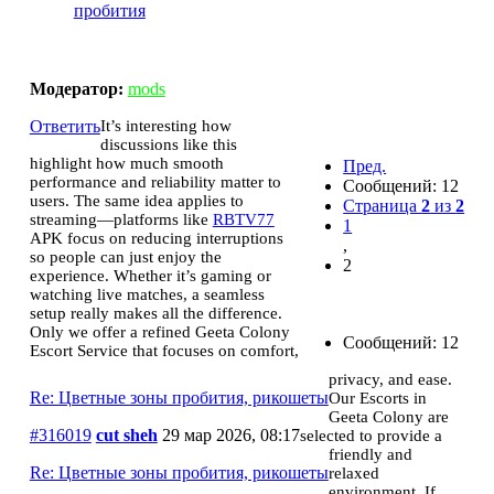
пробития
Цветные зоны пробития, рикошеты
Модератор:
mods
Ответить
It’s interesting how
discussions like this
highlight how much smooth
Пред.
performance and reliability matter to
Сообщений: 12
users. The same idea applies to
Страница
2
из
2
streaming—platforms like
RBTV77
1
APK focus on reducing interruptions
,
so people can just enjoy the
2
experience. Whether it’s gaming or
watching live matches, a seamless
setup really makes all the difference.
Only we offer a refined Geeta Colony
Сообщений: 12
Escort Service that focuses on comfort,
privacy, and ease.
Re: Цветные зоны пробития, рикошеты
Our Escorts in
Geeta Colony are
#316019
cut sheh
29 мар 2026, 08:17
selected to provide a
friendly and
Re: Цветные зоны пробития, рикошеты
relaxed
environment. If