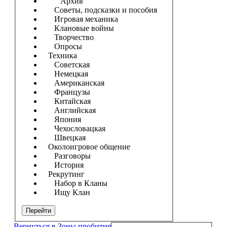
Архив
Советы, подсказки и пособия
Игровая механика
Клановые войны
Творчество
Опросы
Техника
Советская
Немецкая
Американская
Французы
Китайская
Английская
Япония
Чехословацкая
Швецкая
Околоигровое общение
Разговоры
История
Рекрутинг
Набор в Кланы
Ищу Клан
Перейти
Вернуться в Зоны пробития