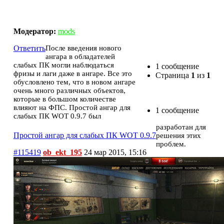
Простой ангар для слабых ПК WOT 0.9.7
Модератор:
mods
Ответить
После введения нового
ангара в обладателей
слабых ПК могли наблюдаться
1 сообщение
фризы и лаги даже в ангаре. Все это
Страница
1
из
1
обусловлено тем, что в новом ангаре
очень много различных объектов,
которые в большом количестве
влияют на ФПС. Простой ангар для
1 сообщение
слабых ПК WOT 0.9.7 был
разработан для
Простой ангар для слабых ПК WOT 0.9.7
решения этих
проблем.
#115419
ob_ekt_195
24 мар 2015, 15:16