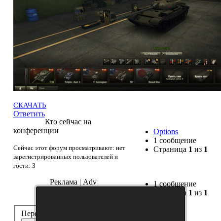
СКАЧАТЬ
Ответить
Кто сейчас на
конференции
Options
1 сообщение
Сейчас этот форум просматривают: нет
Страница
1
из
1
зарегистрированных пользователей и
гости: 3
Реклама | Adv
1 сообщение
Страница
1
из
1
Перейти: