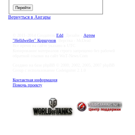
Перейти
Вернуться в Ангары
© 2011–2014 Создатель
Edd
, Дизайн -
Артем
"Helldweller" Коршунов
, Верстка - McDead
Все время на сайте указано в UTC
Копирование материалов строго запрещено без рабочей
обратной ссылки на сайт WoT-News.Com
Создано на базе phpBB © 2000, 2002, 2005, 2007 phpBB
Group с использование Codeigniter 2.1.0
Контактная информация
Помочь проекту