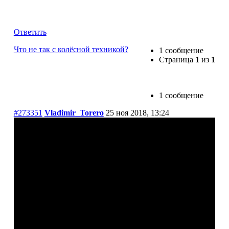
Что не так с колёсной техникой?
Ответить
Что не так с колёсной техникой?
1 сообщение
Страница
1
из
1
1 сообщение
#273351
Vladimir_Torero
25 ноя 2018, 13:24