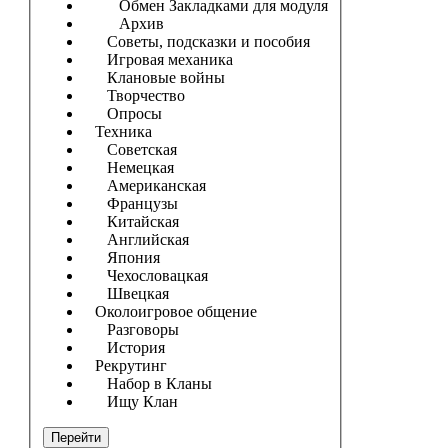
Обмен Закладками для модуля
Архив
Советы, подсказки и пособия
Игровая механика
Клановые войны
Творчество
Опросы
Техника
Советская
Немецкая
Американская
Французы
Китайская
Английская
Япония
Чехословацкая
Швецкая
Околоигровое общение
Разговоры
История
Рекрутинг
Набор в Кланы
Ищу Клан
Перейти