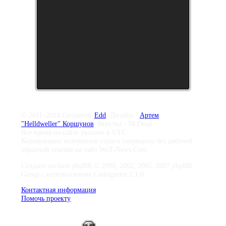
© 2011–2014 Создатель
Edd
, Дизайн -
Артем
"Helldweller" Коршунов
, Верстка - McDead
Все время на сайте указано в UTC
Копирование материалов строго запрещено без рабочей
обратной ссылки на сайт WoT-News.Com
Создано на базе phpBB © 2000, 2002, 2005, 2007 phpBB
Group с использование Codeigniter 2.1.0
Контактная информация
Помочь проекту