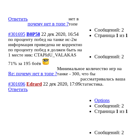
почему нет в топе ?
Ответить
нет в
почему нет в топе ?
топе
Сообщений: 2
#301695
B0P58
22 дек 2020, 16:54
Страница
1
из
1
по проценту побед на танке ис-2м
информация приведена не корректно
по проценту побед я должен быть на
1 месте ник: CTAPIdU_VALAKAS
Сообщений: 2
71% за 195 боёв
Минимальное количество игр на
Re: почему нет в топе ?
танке - 300, что бы
рассматривалась ваша
#301696
Edrard
22 дек 2020, 17:09
статистика.
Ответить
Options
Сообщений: 2
Страница
1
из
1
Сообщений: 2